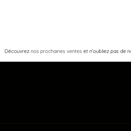
Découvrez
nos prochaines ventes
et n’oubliez pas de n