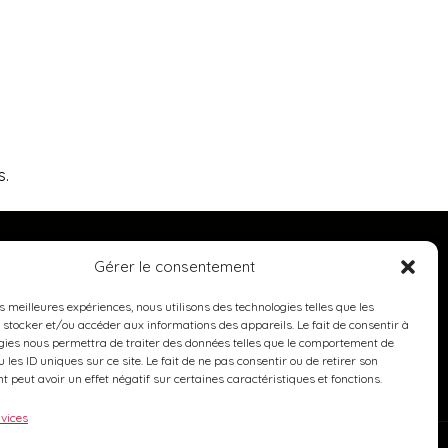
s.
Gérer le consentement
es meilleures expériences, nous utilisons des technologies telles que les
 stocker et/ou accéder aux informations des appareils. Le fait de consentir à
gies nous permettra de traiter des données telles que le comportement de
 les ID uniques sur ce site. Le fait de ne pas consentir ou de retirer son
 peut avoir un effet négatif sur certaines caractéristiques et fonctions.
rvices