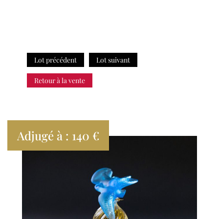
Lot précédent
Lot suivant
Retour à la vente
Adjugé à : 140 €