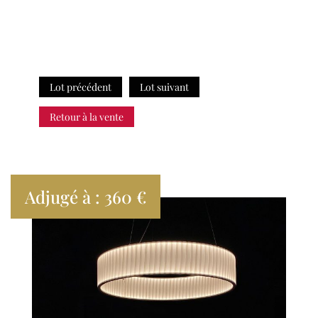
Lot précédent
Lot suivant
Retour à la vente
Adjugé à : 360 €