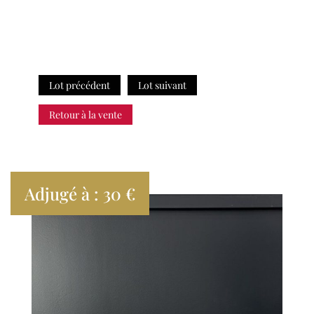
Lot précédent
Lot suivant
Retour à la vente
Adjugé à : 30 €