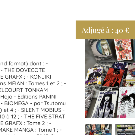
Adjugé à : 40 €
nd format) dont : -
; - THE DOVECOTE
E GRAFX ; - KONJIKI
 MEIAN : Tomes 1 et 2 ; -
s DELCOURT TONKAM :
Hojo - Editions PANINI
 ; - BIOMEGA - par Tsutomu
) et 4 ; - SILENT MOBIUS -
0 à 12 ; - THE FIVE STRAT
 GRAFX : Tome 2 ; -
MAKE MANGA : Tome 1 ; -