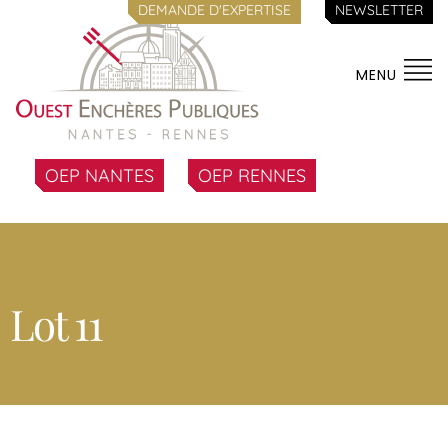
DEMANDE D'EXPERTISE
NEWSLETTER
MENU
OEP NANTES
OEP RENNES
Lot 11