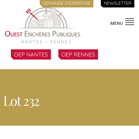
DEMANDE D'EXPERTISE
NEWSLETTER
MENU
OEP NANTES
OEP RENNES
Lot 232