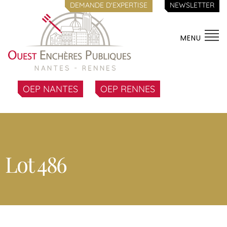
DEMANDE D'EXPERTISE
NEWSLETTER
MENU
OEP NANTES
OEP RENNES
Lot 486