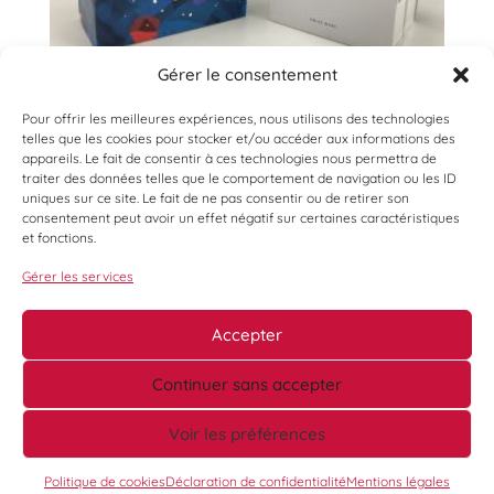
Gérer le consentement
Pour offrir les meilleures expériences, nous utilisons des technologies
telles que les cookies pour stocker et/ou accéder aux informations des
appareils. Le fait de consentir à ces technologies nous permettra de
traiter des données telles que le comportement de navigation ou les ID
uniques sur ce site. Le fait de ne pas consentir ou de retirer son
consentement peut avoir un effet négatif sur certaines caractéristiques
et fonctions.
Gérer les services
Accepter
Continuer sans accepter
Voir les préférences
©
Ouest Enchères Publiques -
Mentions légales
-
Conditions Générales de Vente
-
Conditions Générales d’Expédition
- Réalisation :
AVANTI
Politique de cookies
Déclaration de confidentialité
Mentions légales