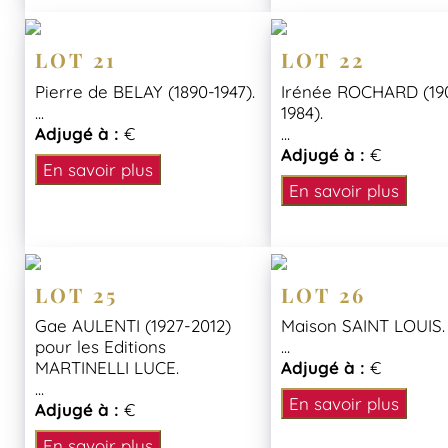
LOT 21
LOT 22
Pierre de BELAY (1890-1947).
Irénée ROCHARD (19
...
1984).
Adjugé à :
€
...
Adjugé à :
€
En savoir plus
En savoir plus
LOT 25
LOT 26
Gae AULENTI (1927-2012)
Maison SAINT LOUIS.
pour les Editions
...
MARTINELLI LUCE.
Adjugé à :
€
...
En savoir plus
Adjugé à :
€
En savoir plus