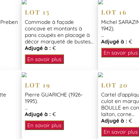
LOT 15
LOT 16
 Preben
Commode à façade
Michel SARAZIN
concave et montants à
1942).
pans coupés en placage à
...
décor marqueté de bustes...
Adjugé à :
€
Adjugé à :
€
En savoir plus
En savoir plus
LOT 19
LOT 20
tte
Pierre GUARICHE (1926-
Cartel d’appliq
1995).
culot en marqu
...
BOULLE en con
Adjugé à :
€
laiton, corne...
Adjugé à :
€
En savoir plus
En savoir plus