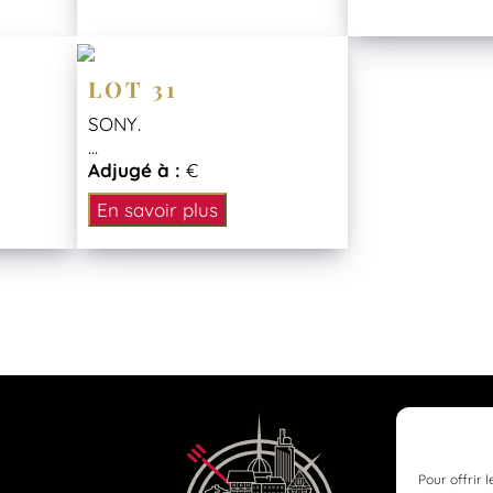
LOT 31
SONY.
...
Adjugé à :
€
En savoir plus
Pour offrir 