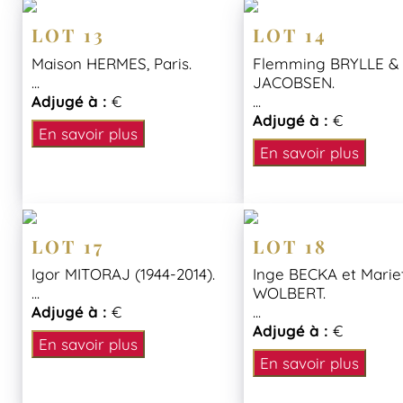
LOT 13
LOT 14
Maison HERMES, Paris.
Flemming BRYLLE &
...
JACOBSEN.
Adjugé à :
€
...
Adjugé à :
€
En savoir plus
En savoir plus
LOT 17
LOT 18
Igor MITORAJ (1944-2014).
Inge BECKA et Marie
...
WOLBERT.
Adjugé à :
€
...
Adjugé à :
€
En savoir plus
En savoir plus