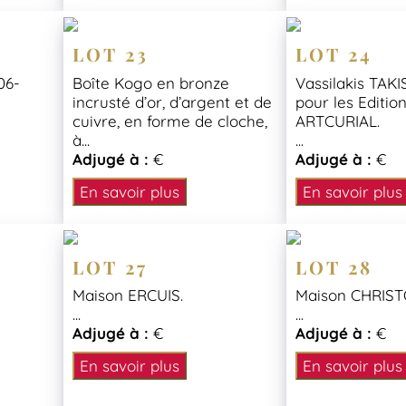
LOT 23
LOT 24
06-
Boîte Kogo en bronze
Vassilakis TAKI
incrusté d’or, d’argent et de
pour les Editio
cuivre, en forme de cloche,
ARTCURIAL.
à...
...
Adjugé à :
€
Adjugé à :
€
En savoir plus
En savoir plus
LOT 27
LOT 28
Maison ERCUIS.
Maison CHRIST
...
...
Adjugé à :
€
Adjugé à :
€
En savoir plus
En savoir plus