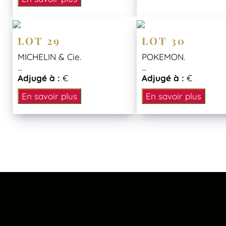
LOT 29
LOT 30
MICHELIN & Cie.
POKEMON.
...
...
Adjugé à :
€
Adjugé à :
€
En savoir plus
En savoir plus