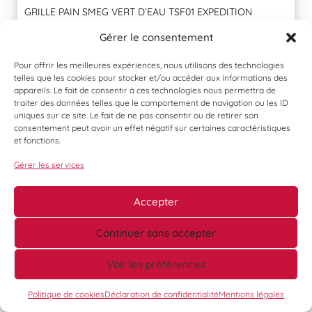
GRILLE PAIN SMEG VERT D’EAU TSF01 EXPEDITION
POSSIBLE (ce lot chez vous en France...
Adjugé à :
120 €
Gérer le consentement
En savoir plus
Pour offrir les meilleures expériences, nous utilisons des technologies
telles que les cookies pour stocker et/ou accéder aux informations des
appareils. Le fait de consentir à ces technologies nous permettra de
traiter des données telles que le comportement de navigation ou les ID
LOT 75
uniques sur ce site. Le fait de ne pas consentir ou de retirer son
consentement peut avoir un effet négatif sur certaines caractéristiques
COCOTTE STAUB OVALE 31CM LA MER EXPEDITION
et fonctions.
POSSIBLE (ce lot chez vous en France...
Adjugé à :
210 €
Gérer les services
En savoir plus
Accepter
LOT 76
Continuer sans accepter
LAMPE KARTELL BOURGIE PAR FERRUCIO LAVIANI
Voir les préférences
8058967093360 EXPEDITION POSSIBLE (ce lot chez vous...
Adjugé à :
200 €
Politique de cookies
Déclaration de confidentialité
Mentions légales
En savoir plus