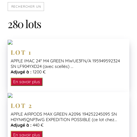
280 lots
LOT 1
APPLE IMAC 24″ M4 GREEN MWUE3FN/A 195949592324
SN LF904YXD24 (avec scellés) ...
Adjugé à :
1200 €
En savoir plus
LOT 2
APPLE AIRPODS MAX GREEN A2096 194252245095 SN
H0YN45QNP3WG EXPEDITION POSSIBLE (ce lot chez...
Adjugé à :
440 €
En savoir plus