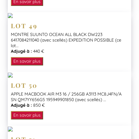
En savoir plus
LOT 49
MONTRE SUUNTO OCEAN ALL BLACK DW223
6417084211040 (avec scellés) EXPEDITION POSSIBLE (ce
lot...
Adjugé à :
440 €
En savoir plus
LOT 50
APPLE MACBOOK AIR M3 16 / 256GB A3113 MC8J4FN/A
SN QM7YY656G5 195949901850 (avec scellés) ...
Adjugé à :
850 €
En savoir plus