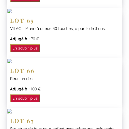
LOT 65
VILAC – Piano à queue 30 touches, à partir de 3 ans.
...
Adjugé à :
70 €
En savoir plus
LOT 66
Réunion de :
...
Adjugé à :
100 €
En savoir plus
LOT 67
Structure de jeux pour enfant avec toboggan, balançoire