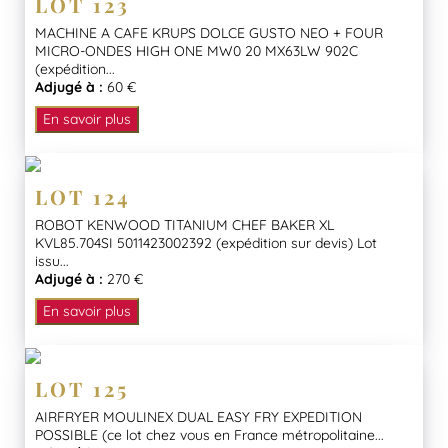
LOT 123
MACHINE A CAFE KRUPS DOLCE GUSTO NEO + FOUR
MICRO-ONDES HIGH ONE MW0 20 MX63LW 902C
(expédition...
Adjugé à :
60 €
En savoir plus
LOT 124
ROBOT KENWOOD TITANIUM CHEF BAKER XL
KVL85.704SI 5011423002392 (expédition sur devis) Lot
issu...
Adjugé à :
270 €
En savoir plus
LOT 125
AIRFRYER MOULINEX DUAL EASY FRY EXPEDITION
POSSIBLE (ce lot chez vous en France métropolitaine...