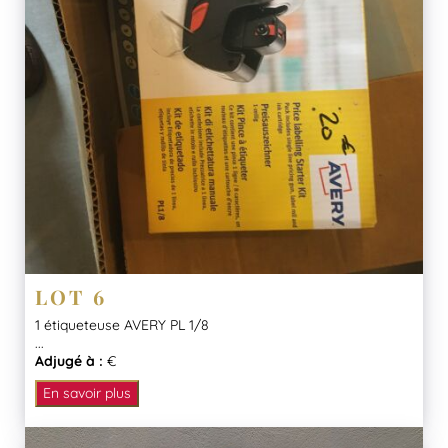
LOT 6
1 étiqueteuse AVERY PL 1/8
...
Adjugé à :
€
En savoir plus