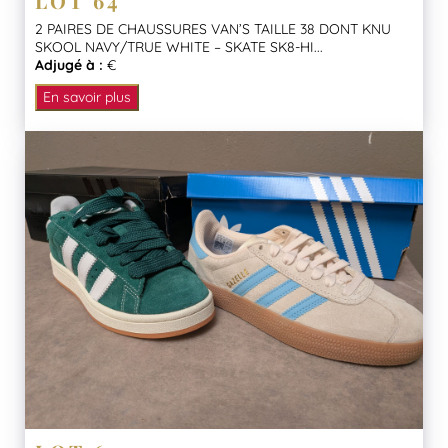
LOT 64
2 PAIRES DE CHAUSSURES VAN’S TAILLE 38 DONT KNU
SKOOL NAVY/TRUE WHITE – SKATE SK8-HI...
Adjugé à :
€
En savoir plus