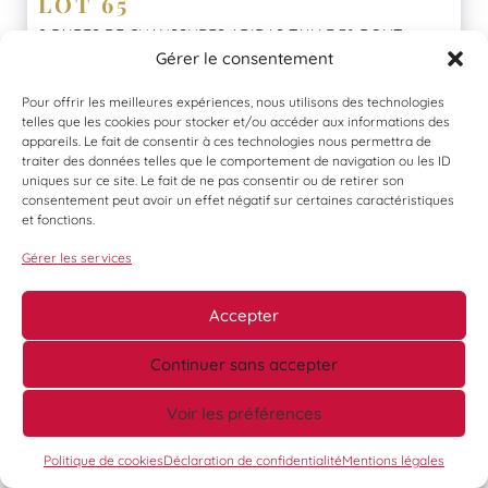
LOT 65
2 PAIRES DE CHAUSSURES ADIDAS TAILLE 38 DONT
CAMPUS 00S DARKGREEN/WHITE – GAZELLE ADV...
Gérer le consentement
Adjugé à :
€
Pour offrir les meilleures expériences, nous utilisons des technologies
En savoir plus
telles que les cookies pour stocker et/ou accéder aux informations des
appareils. Le fait de consentir à ces technologies nous permettra de
traiter des données telles que le comportement de navigation ou les ID
uniques sur ce site. Le fait de ne pas consentir ou de retirer son
consentement peut avoir un effet négatif sur certaines caractéristiques
et fonctions.
Gérer les services
Accepter
Continuer sans accepter
Voir les préférences
Politique de cookies
Déclaration de confidentialité
Mentions légales