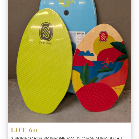
LOT 60
2 SKIMBOARDS SM1M-ONE EVA 35 ‘/ HANAUMA 30 ‘ + 1