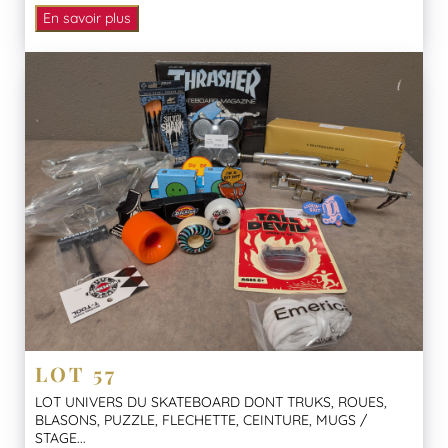
En savoir plus
LOT 57
LOT UNIVERS DU SKATEBOARD DONT TRUKS, ROUES,
BLASONS, PUZZLE, FLECHETTE, CEINTURE, MUGS /
STAGE...