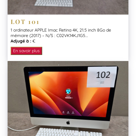
LOT 101
1 ordinateur APPLE Imac Retina 4K, 21.5 inch 8Go de
mémoire (2017) – N/S : C02VK14KJ1G5...
Adjugé à :
€
En savoir plus