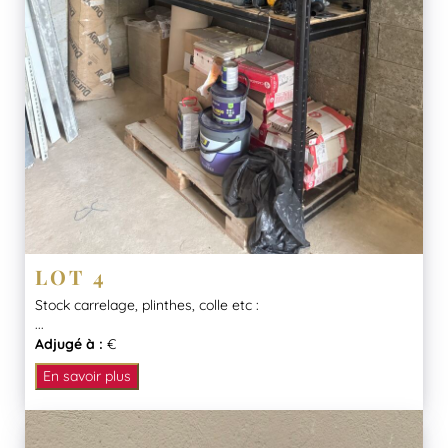
LOT 4
Stock carrelage, plinthes, colle etc :
...
Adjugé à :
€
En savoir plus