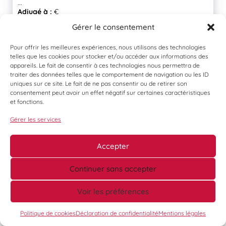
...
Adjugé à :
€
Gérer le consentement
En savoir plus
Pour offrir les meilleures expériences, nous utilisons des technologies
telles que les cookies pour stocker et/ou accéder aux informations des
appareils. Le fait de consentir à ces technologies nous permettra de
traiter des données telles que le comportement de navigation ou les ID
uniques sur ce site. Le fait de ne pas consentir ou de retirer son
consentement peut avoir un effet négatif sur certaines caractéristiques
et fonctions.
Gérer les services
Accepter
LOT 122
1 ordinateur portable HP 250 G9 Modèle RTL8822CE – N/S
Continuer sans accepter
; CND34617SP IntelCore i5 avec...
Adjugé à :
€
Voir les préférences
En savoir plus
Politique de cookies
Déclaration de confidentialité
Mentions légales