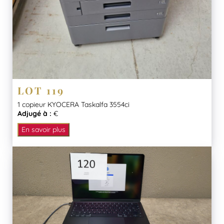
LOT 119
1 copieur KYOCERA Taskalfa 3554ci
Adjugé à :
€
En savoir plus