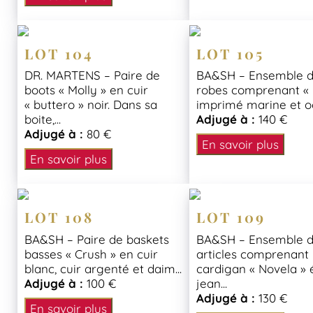
LOT 104
LOT 105
DR. MARTENS – Paire de
BA&SH – Ensemble d
boots « Molly » en cuir
robes comprenant « 
« buttero » noir. Dans sa
imprimé marine et ocr
boite,...
Adjugé à :
140 €
Adjugé à :
80 €
En savoir plus
En savoir plus
LOT 108
LOT 109
BA&SH – Paire de baskets
BA&SH – Ensemble d
basses « Crush » en cuir
articles comprenant
blanc, cuir argenté et daim...
cardigan « Novela » 
Adjugé à :
100 €
jean...
Adjugé à :
130 €
En savoir plus