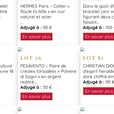
elet
HERMES Paris – Collier «
Dans le goût d
étal
Roule ta bille » en cuir
bracelet jonc 
.
naturel et acier.
figurant deux 
...
faisant...
Adjugé à :
90 €
Adjugé à :
100
En savoir plus
En savoir plus
LOT 76
LOT 81
culture
PESAVENTO – Paire de
CHRISTIAN DIO
aune 18
créoles torsadées « Polvere
d’esprit hérald
di Sogni » en argent
doré chiffré émai
redoré...
Adjugé à :
90 
Adjugé à :
50 €
En savoir plus
En savoir plus