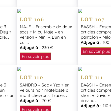
LOT 106
LOT 107
e 3
MAJE – Ensemble de deux
BA&SH – Ensem
Disy »
sacs « M by Maje » en
articles compr
e,...
version « Mini ». L’un en
pantalon « Milo
cuir...
Adjugé à :
100
Adjugé à :
230 €
En savoir plus
En savoir plus
LOT 110
LOT 111
e 3
SANDRO – Sac « Yza » en
BA&SH – Ensem
 un
velours noir matelassé à
articles compr
écru, un
motif chevrons. Traces...
short « David » 
Adjugé à :
70 €
dos-nu...
Adjugé à :
110 
En savoir plus