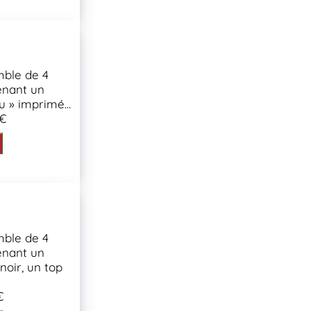
ble de 4
enant un
u » imprimé...
 €
ble de 4
enant un
noir, un top
€