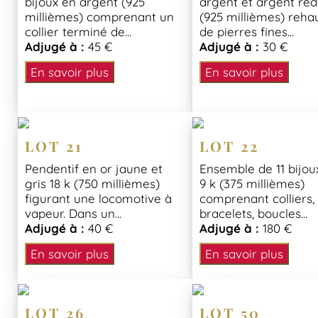
bijoux en argent (925
argent et argent re
millièmes) comprenant un
(925 millièmes) reha
collier terminé de...
de pierres fines...
Adjugé à :
45 €
Adjugé à :
30 €
En savoir plus
En savoir plus
LOT 21
LOT 22
Pendentif en or jaune et
Ensemble de 11 bijou
gris 18 k (750 millièmes)
9 k (375 millièmes)
figurant une locomotive à
comprenant colliers,
vapeur. Dans un...
bracelets, boucles...
Adjugé à :
40 €
Adjugé à :
180 €
En savoir plus
En savoir plus
LOT 26
LOT 50