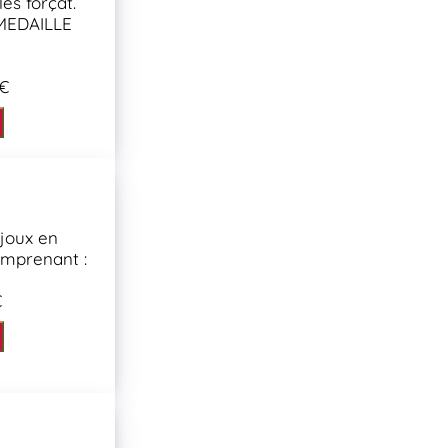
les forçat.
 MEDAILLE
 €
joux en
omprenant :
€