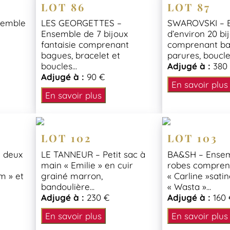
LOT 86
LOT 87
semble
LES GEORGETTES –
SWAROVSKI – 
Ensemble de 7 bijoux
d’environ 20 bi
fantaisie comprenant
comprenant ba
bagues, bracelet et
parures, boucles
boucles...
Adjugé à :
380
Adjugé à :
90 €
En savoir plus
En savoir plus
LOT 102
LOT 103
e deux
LE TANNEUR – Petit sac à
BA&SH – Ensem
main « Emilie » en cuir
robes compren
m » et
grainé marron,
« Carline »sati
bandoulière...
« Wasta »...
Adjugé à :
230 €
Adjugé à :
160 
En savoir plus
En savoir plus