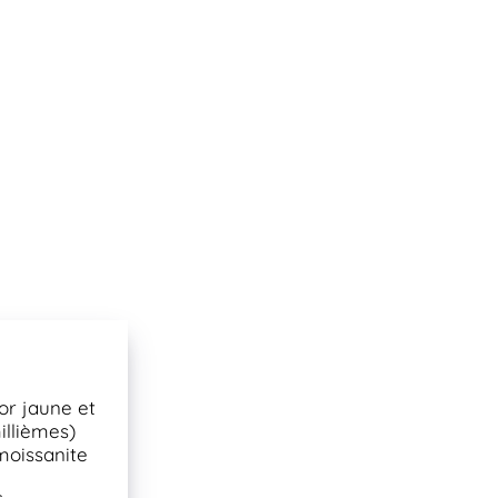
or jaune et
illièmes)
moissanite