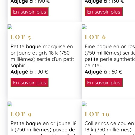
Adjugé à :
190 €
Adjugé à :
130 €
En savoir plus
En savoir plus
LOT 5
LOT 6
Petite bague marquise en
Fine bague en or ros
or jaune et gris 18 k (750
(750 millièmes) serti
millièmes) sertie d’un petit
petite perle synthét
saphir...
ceinte...
Adjugé à :
90 €
Adjugé à :
60 €
En savoir plus
En savoir plus
LOT 9
LOT 10
Petite bague en or jaune 18
Collier ras de cou en
k (750 millièmes) pavée de
18 k (750 millièmes)