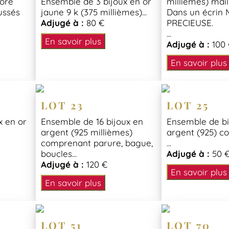
doré
Ensemble de 3 bijoux en or
millièmes) mail
ussés
jaune 9 k (375 millièmes)...
Dans un écrin
Adjugé à :
80 €
PRECIEUSE.
...
En savoir plus
Adjugé à :
100
En savoir plus
LOT 23
LOT 25
x en or
Ensemble de 16 bijoux en
Ensemble de bi
argent (925 millièmes)
argent (925) c
comprenant parure, bague,
...
boucles...
Adjugé à :
50 
Adjugé à :
120 €
En savoir plus
En savoir plus
LOT 51
LOT 70