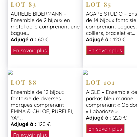
LOT 83
LOT 85
AURELIE BIDERMANN –
AGAPE STUDIO – En
Ensemble de 2 bijoux en
de 14 bijoux fantaisie
métal doré comprenant une
comprenant bagues,
bague...
colliers, bracelet et...
Adjugé à :
60 €
Adjugé à :
120 €
En savoir plus
En savoir plus
LOT 88
LOT 101
Ensemble de 12 bijoux
AIGLE – Ensemble d
fantaisie de diverses
parkas bleu marine
marques comprenant
comprenant « Obido
EMMA & CHLOE, PURELEI,
« Laboriaze »....
YAY,...
Adjugé à :
220 €
Adjugé à :
120 €
En savoir plus
En savoir plus