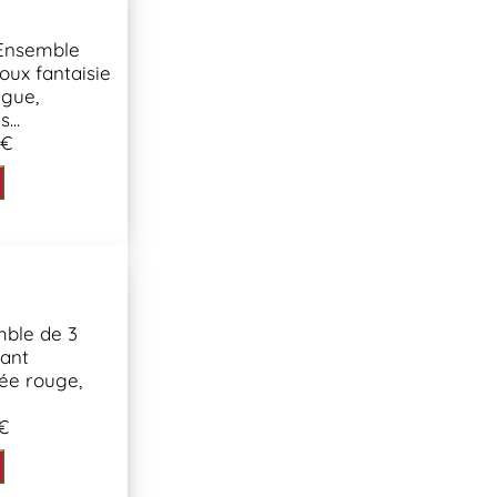
Ensemble
joux fantaisie
gue,
...
 €
ble de 3
ant
née rouge,
€