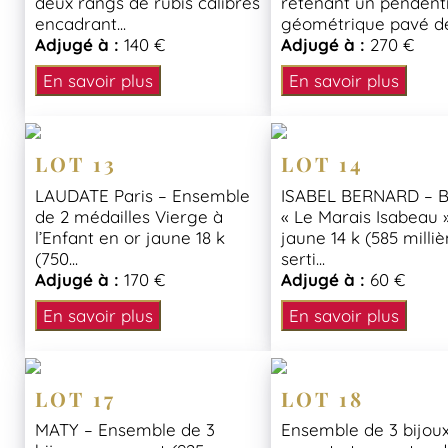
deux rangs de rubis calibrés
retenant un pendent
encadrant...
géométrique pavé de.
Adjugé à :
140 €
Adjugé à :
270 €
En savoir plus
En savoir plus
LOT 13
LOT 14
LAUDATE Paris – Ensemble
ISABEL BERNARD – B
de 2 médailles Vierge à
« Le Marais Isabeau 
l’Enfant en or jaune 18 k
jaune 14 k (585 milli
(750...
serti...
Adjugé à :
170 €
Adjugé à :
60 €
En savoir plus
En savoir plus
LOT 17
LOT 18
MATY – Ensemble de 3
Ensemble de 3 bijou