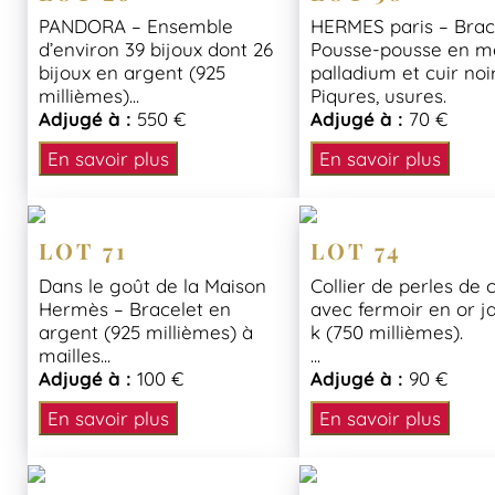
PANDORA – Ensemble
HERMES paris – Brac
d’environ 39 bijoux dont 26
Pousse-pousse en m
bijoux en argent (925
palladium et cuir noir
millièmes)...
Piqures, usures.
Adjugé à :
550 €
Adjugé à :
70 €
En savoir plus
En savoir plus
LOT 71
LOT 74
Dans le goût de la Maison
Collier de perles de 
Hermès – Bracelet en
avec fermoir en or j
argent (925 millièmes) à
k (750 millièmes).
mailles...
...
Adjugé à :
100 €
Adjugé à :
90 €
En savoir plus
En savoir plus