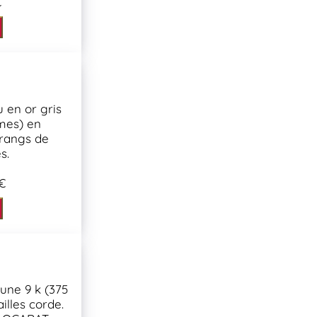
€
 en or gris
èmes) en
 rangs de
s.
€
une 9 k (375
illes corde.