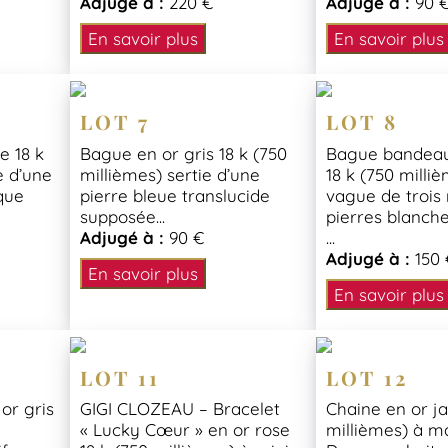
Adjugé à :
220 €
Adjugé à :
90 
En savoir plus
En savoir plus
LOT 7
LOT 8
e 18 k
Bague en or gris 18 k (750
Bague bandeau
e d’une
millièmes) sertie d’une
18 k (750 milli
ique
pierre bleue translucide
vague de trois
supposée...
pierres blanche
Adjugé à :
90 €
...
Adjugé à :
150 
En savoir plus
En savoir plus
LOT 11
LOT 12
 or gris
GIGI CLOZEAU – Bracelet
Chaine en or ja
« Lucky Cœur » en or rose
millièmes) à ma