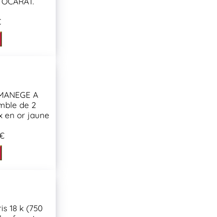
e OCARAT.
€
 MANEGE A
mble de 2
x en or jaune
 €
is 18 k (750