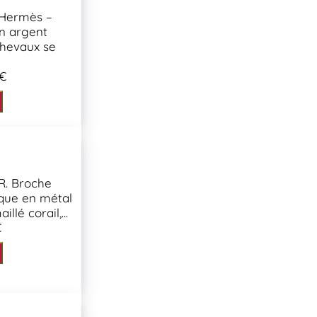
’Hermès –
en argent
chevaux se
 €
R. Broche
ique en métal
llé corail,...
€