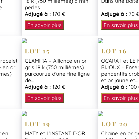
if
18 k (750 millièmes) à mini
Dans une boit
..
perles...
...
Adjugé à :
170 €
Adjugé à :
70 
En savoir plus
En savoir plus
LOT 15
LOT 16
racelet
GLAMIRA – Alliance en or
OCARAT et LE
» en or
gris 18 k (750 millièmes)
BIJOUX – Ense
èmes)
parcourue d’une fine ligne
pendentifs croi
de...
et or jaune et...
Adjugé à :
120 €
Adjugé à :
100
En savoir plus
En savoir plus
LOT 19
LOT 20
x en
MATY et L’INSTANT D’OR –
Chaine en or gr