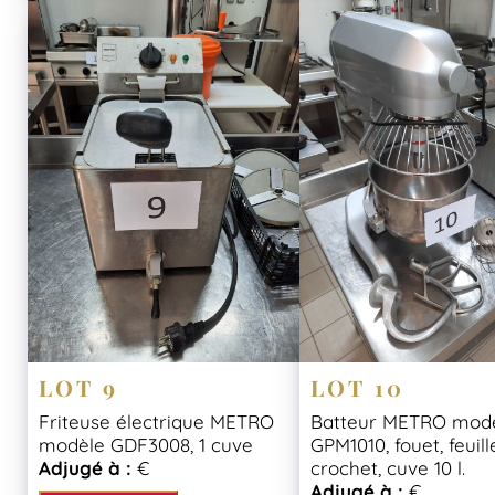
LOT 9
LOT 10
Friteuse électrique METRO
Batteur METRO mod
modèle GDF3008, 1 cuve
GPM1010, fouet, feuill
Adjugé à :
€
crochet, cuve 10 l.
Adjugé à :
€