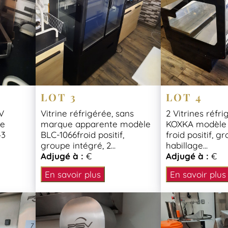
LOT 3
LOT 4
SV
Vitrine réfrigérée, sans
2 Vitrines réfr
ée
marque apparente modèle
KOXKA modèle 
43
BLC-1066froid positif,
froid positif, g
groupe intégré, 2...
habillage...
Adjugé à :
€
Adjugé à :
€
En savoir plus
En savoir plus