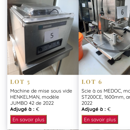
LOT 5
LOT 6
Machine de mise sous vide
Scie à os MEDOC, m
HENKELMAN, modèle
ST200CE, 1600mm, a
JUMBO 42 de 2022
2022
Adjugé à :
€
Adjugé à :
€
En savoir plus
En savoir plus