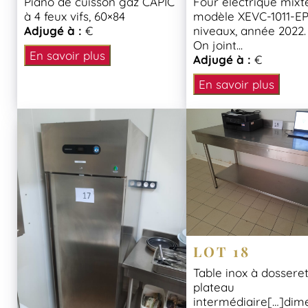
Piano de cuisson gaz CAPIC
Four électrique mix
à 4 feux vifs, 60×84
modèle XEVC-1011-EP
Adjugé à :
€
niveaux, année 2022.
On joint...
En savoir plus
Adjugé à :
€
En savoir plus
LOT 18
Table inox à dosseret
plateau
intermédiaire[…]dime