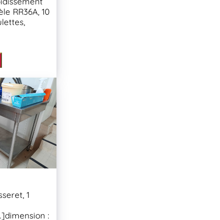
oidissement
le RR36A, 10
lettes,
seret, 1
…]dimension :