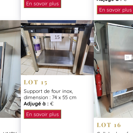
En savoir plus
En savoir plus
LOT 15
Support de four inox,
dimension : 74 x 55 cm
Adjugé à :
€
En savoir plus
LOT 16