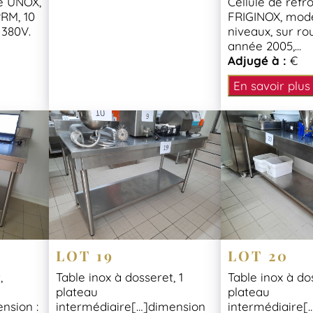
te UNOX,
Cellule de refr
RM, 10
FRIGINOX, modè
 380V.
niveaux, sur rou
année 2005,...
Adjugé à :
€
En savoir plus
LOT 19
LOT 20
,
Table inox à dosseret, 1
Table inox à dos
plateau
plateau
nsion :
intermédiaire[…]dimension
intermédiaire[