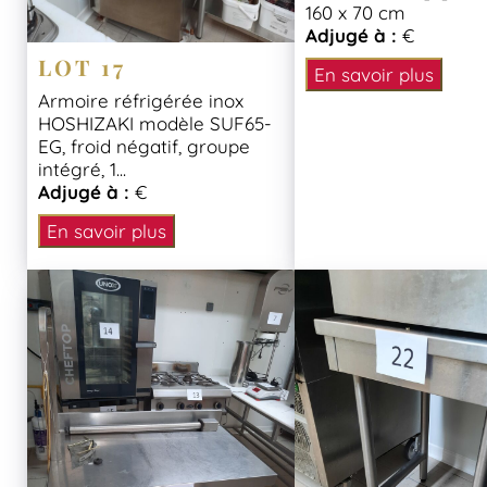
160 x 70 cm
Adjugé à :
€
LOT 17
En savoir plus
Armoire réfrigérée inox
HOSHIZAKI modèle SUF65-
EG, froid négatif, groupe
intégré, 1...
Adjugé à :
€
En savoir plus