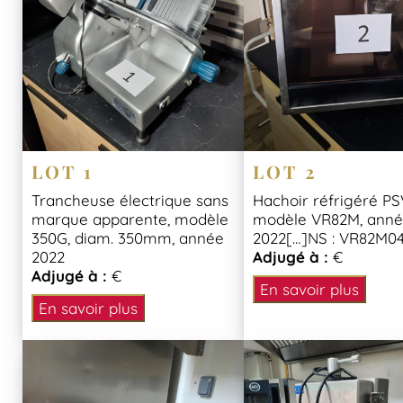
LOT 1
LOT 2
Trancheuse électrique sans
Hachoir réfrigéré P
marque apparente, modèle
modèle VR82M, ann
350G, diam. 350mm, année
2022[…]NS : VR82M0
2022
Adjugé à :
€
Adjugé à :
€
En savoir plus
En savoir plus