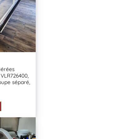
igérées
VLR726400,
roupe séparé,