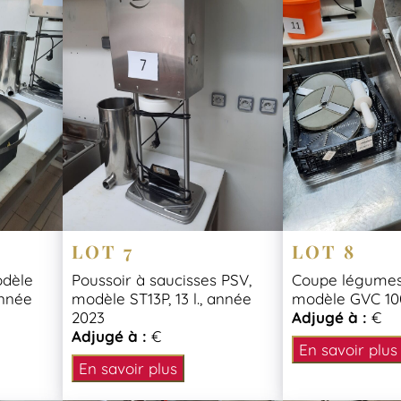
LOT 7
LOT 8
odèle
Poussoir à saucisses PSV,
Coupe légume
nnée
modèle ST13P, 13 l., année
modèle GVC 100
2023
Adjugé à :
€
Adjugé à :
€
En savoir plus
En savoir plus