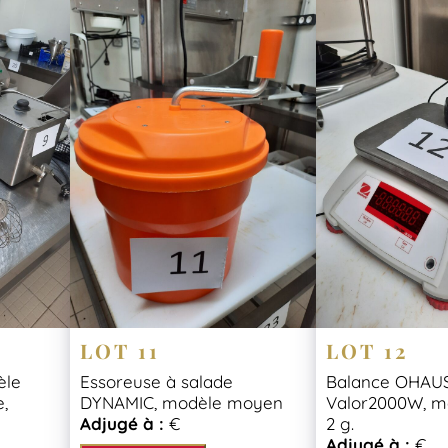
LOT 11
LOT 12
èle
Essoreuse à salade
Balance OHAU
e,
DYNAMIC, modèle moyen
Valor2000W, max
Adjugé à :
€
2 g.
Adjugé à :
€