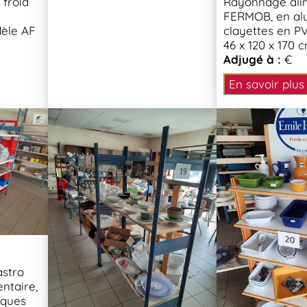
 froid
Rayonnage ali
A
FERMOB, en al
èle AF
clayettes en P
46 x 120 x 170 
Adjugé à :
€
En savoir plus
astro
entaire,
laques