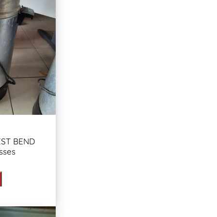
EST BEND
sses