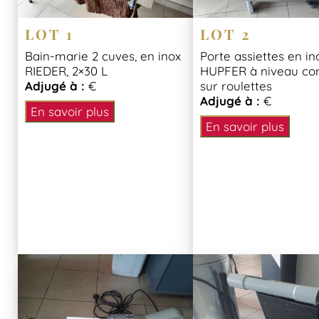
LOT 1
LOT 2
Bain-marie 2 cuves, en inox
Porte assiettes en in
RIEDER, 2×30 L
HUPFER à niveau co
Adjugé à :
€
sur roulettes
Adjugé à :
€
En savoir plus
En savoir plus