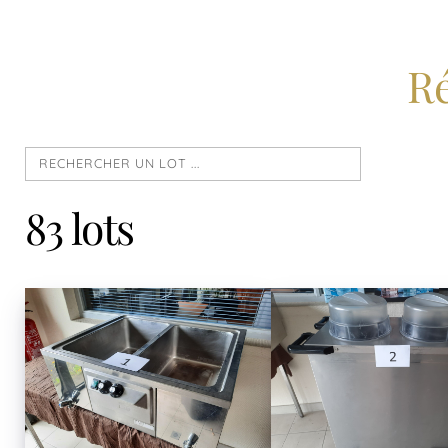
Ré
83 lots