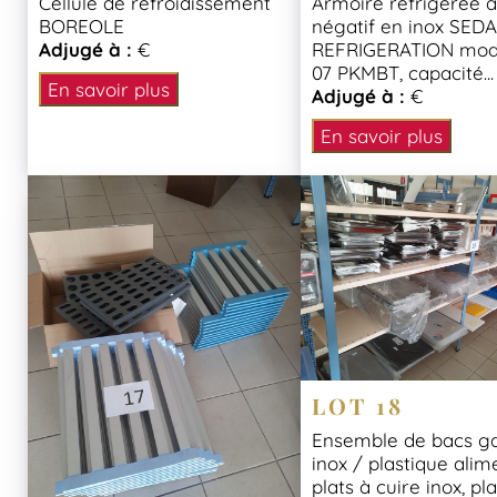
Cellule de refroidissement
Armoire réfrigérée à
BOREOLE
négatif en inox SED
Adjugé à :
€
REFRIGERATION mod
07 PKMBT, capacité...
En savoir plus
Adjugé à :
€
En savoir plus
LOT 18
Ensemble de bacs g
inox / plastique alim
plats à cuire inox, p