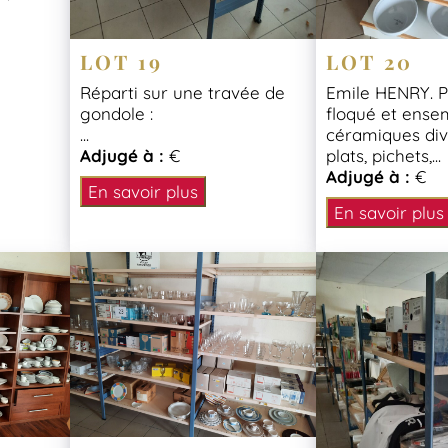
LOT 19
LOT 20
Réparti sur une travée de
Emile HENRY. P
gondole :
floqué et ense
...
céramiques div
Adjugé à :
€
plats, pichets,...
Adjugé à :
€
En savoir plus
En savoir plus