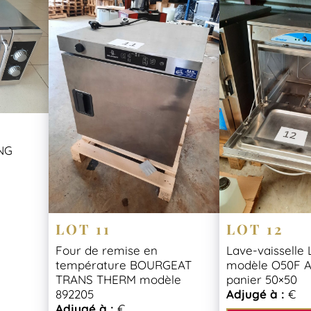
NG
LOT 11
LOT 12
Four de remise en
Lave-vaissell
température BOURGEAT
modèle O50F A
TRANS THERM modèle
panier 50×50
892205
Adjugé à :
€
Adjugé à :
€