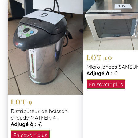
LOT 10
Micro-ondes SAMSU
Adjugé à :
€
En savoir plus
LOT 9
Distributeur de boisson
chaude MATFER, 4 l
Adjugé à :
€
En savoir plus