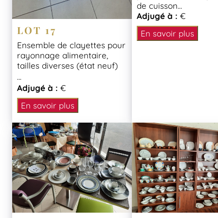
de cuisson...
Adjugé à :
€
LOT 17
En savoir plus
Ensemble de clayettes pour
rayonnage alimentaire,
tailles diverses (état neuf)
...
Adjugé à :
€
En savoir plus