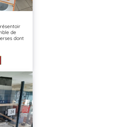
résentoir
mble de
erses dont