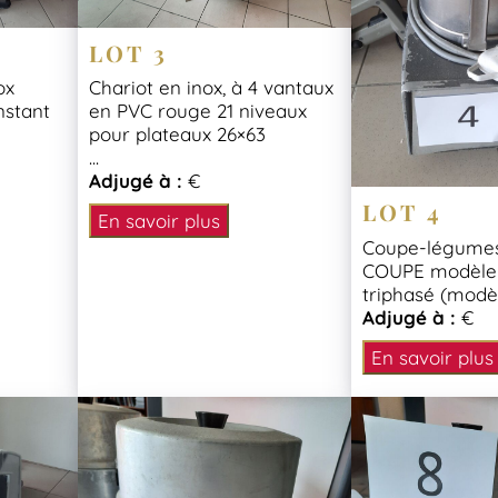
LOT 3
ox
Chariot en inox, à 4 vantaux
nstant
en PVC rouge 21 niveaux
pour plateaux 26×63
...
Adjugé à :
€
LOT 4
En savoir plus
Coupe-légume
COUPE modèle 
triphasé (modè
Adjugé à :
€
En savoir plus