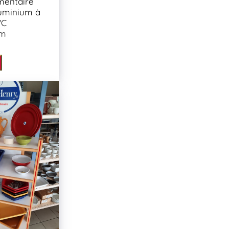
mentaire
uminium à
VC
cm