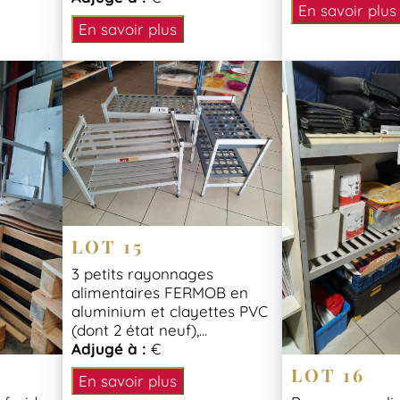
En savoir plus
En savoir plus
LOT 15
3 petits rayonnages
alimentaires FERMOB en
aluminium et clayettes PVC
(dont 2 état neuf),...
Adjugé à :
€
LOT 16
En savoir plus