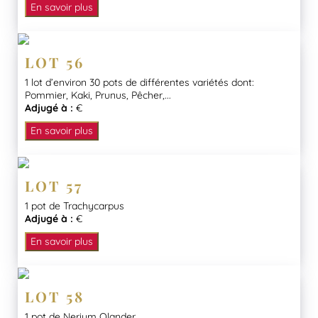
En savoir plus
LOT 56
1 lot d’environ 30 pots de différentes variétés dont:
Pommier, Kaki, Prunus, Pêcher,...
Adjugé à :
€
En savoir plus
LOT 57
1 pot de Trachycarpus
Adjugé à :
€
En savoir plus
LOT 58
1 pot de Nerium Olander