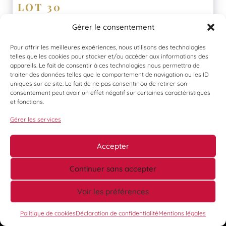
LOT 30
Mini chargeur DRAMAX sur chenilles plastiques, modèle DX
Gérer le consentement
100 D, moteur KUBOTA 25 CV, de 2023
Adjugé à :
€
Pour offrir les meilleures expériences, nous utilisons des technologies
En savoir plus
telles que les cookies pour stocker et/ou accéder aux informations des
appareils. Le fait de consentir à ces technologies nous permettra de
traiter des données telles que le comportement de navigation ou les ID
uniques sur ce site. Le fait de ne pas consentir ou de retirer son
consentement peut avoir un effet négatif sur certaines caractéristiques
et fonctions.
Gérer les services
Accepter
Continuer sans accepter
Voir les préférences
Politique de cookies
Déclaration de confidentialité
Mentions légales