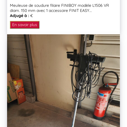
Meuleuse de soudure filaire FINIBOY modèle L1506 VR
diam. 150 mm avec 1 accessoire FINIT EASY...
Adjugé à :
€
En savoir plus