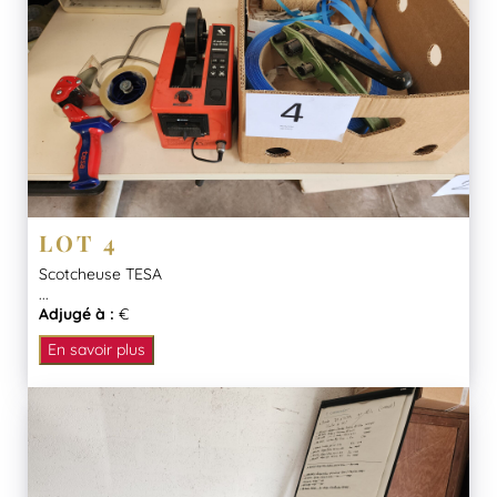
LOT 4
Scotcheuse TESA
...
Adjugé à :
€
En savoir plus