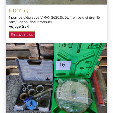
LOT 15
1 pompe d’épreuve VIRAX 262035, 5L, 1 pince à cintrer 16
mm, 1 déboucheur manuel...
Adjugé à :
€
En savoir plus