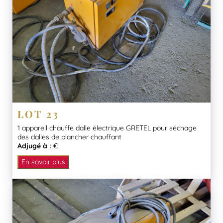
LOT 23
1 appareil chauffe dalle électrique GRETEL pour séchage
des dalles de plancher chauffant
Adjugé à :
€
En savoir plus