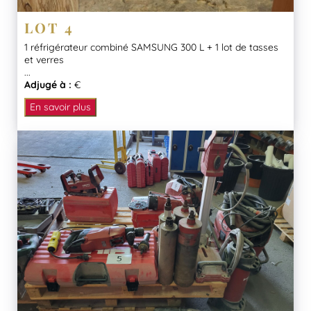
LOT 4
1 réfrigérateur combiné SAMSUNG 300 L + 1 lot de tasses
et verres
...
Adjugé à :
€
En savoir plus