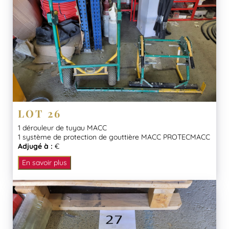
LOT 26
1 dérouleur de tuyau MACC
1 système de protection de gouttière MACC PROTECMACC
Adjugé à :
€
En savoir plus