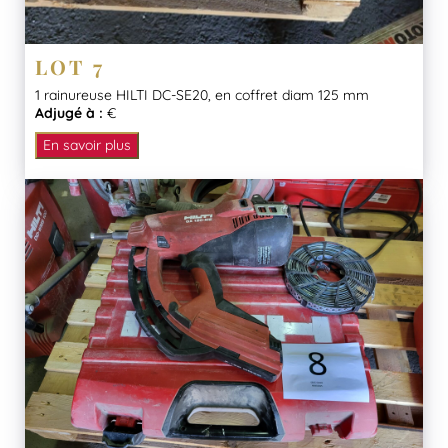
LOT 7
1 rainureuse HILTI DC-SE20, en coffret diam 125 mm
Adjugé à :
€
En savoir plus