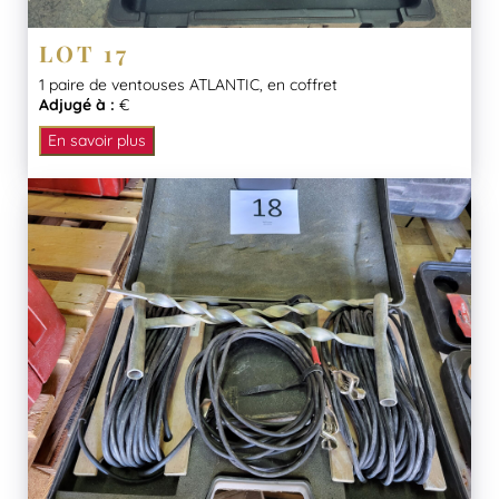
LOT 17
1 paire de ventouses ATLANTIC, en coffret
Adjugé à :
€
En savoir plus