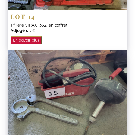
LOT 14
1 filière VIRAX 1362, en coffret
Adjugé à :
€
En savoir plus