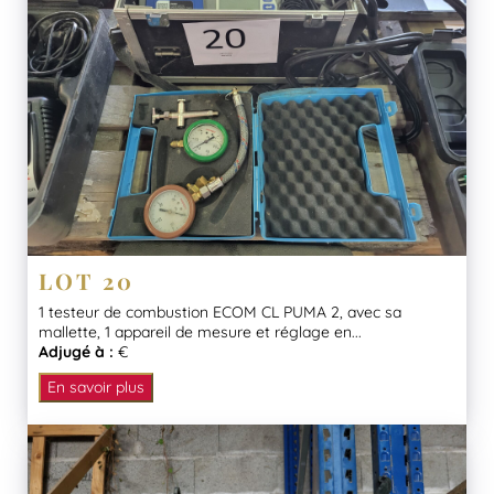
LOT 20
1 testeur de combustion ECOM CL PUMA 2, avec sa
mallette, 1 appareil de mesure et réglage en...
Adjugé à :
€
En savoir plus