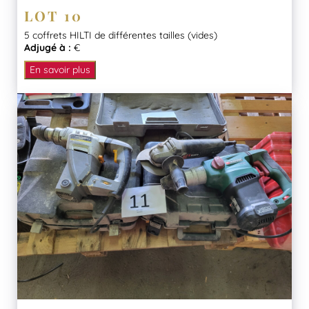
LOT 10
5 coffrets HILTI de différentes tailles (vides)
Adjugé à :
€
En savoir plus