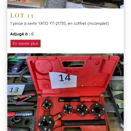
LOT 13
1 pince à sertir YATO YT-21735, en coffret (incomplet)
...
Adjugé à :
€
En savoir plus