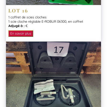
LOT 16
1 coffret de scies cloches
1 scie cloche réglable E-ROBUR 06300, en coffret
Adjugé à :
€
En savoir plus