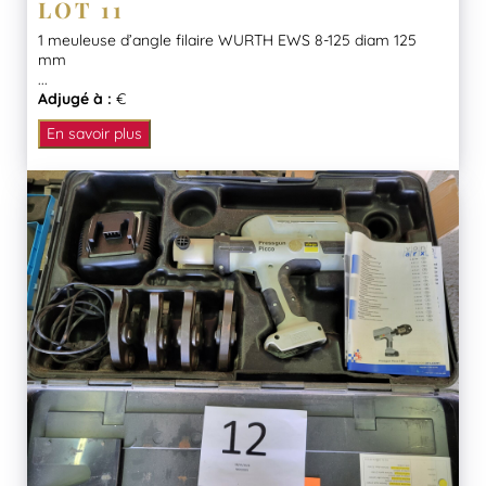
LOT 11
1 meuleuse d’angle filaire WURTH EWS 8-125 diam 125
mm
...
Adjugé à :
€
En savoir plus