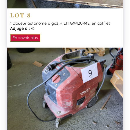
LOT 8
1 cloueur autonome à gaz HILTI GX-120-ME, en coffret
Adjugé à :
€
En savoir plus