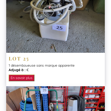
LOT 25
1 désemboueuse sans marque apparente
Adjugé à :
€
En savoir plus