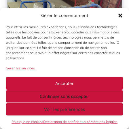
Gérer le consentement
Pour offrir les meilleures expériences, nous utilisons des technologies
telles que les cookies pour stocker et/ou accéder aux informations des
appareils. Le fait de consentir à ces technologies nous permettra de
traiter des données telles que le comportement de navigation ou les ID
uniques sur ce site. Le fait de ne pas consentir ou de retirer son
consentement peut avoir un effet négatif sur certaines caractéristiques
et fonctions.
Gérer les services
Accepter
Continuer sans accepter
Voir les préférences
Politique de cookies
Déclaration de confidentialité
Mentions légales