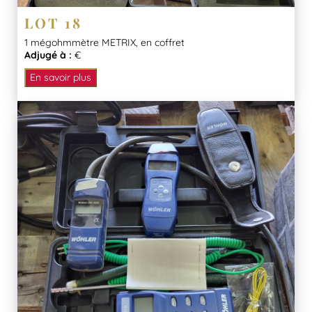
LOT 18
1 mégohmmètre METRIX, en coffret
Adjugé à :
€
En savoir plus