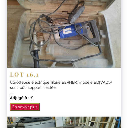
LOT 16,1
Carotteuse électrique filaire BERNER, modèle BDIVADW
sans bâti support. Testée
...
Adjugé à :
€
En savoir plus