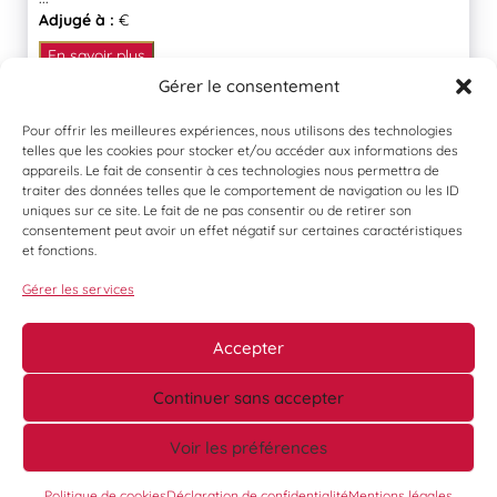
Adjugé à :
€
En savoir plus
Gérer le consentement
Pour offrir les meilleures expériences, nous utilisons des technologies
telles que les cookies pour stocker et/ou accéder aux informations des
appareils. Le fait de consentir à ces technologies nous permettra de
traiter des données telles que le comportement de navigation ou les ID
uniques sur ce site. Le fait de ne pas consentir ou de retirer son
consentement peut avoir un effet négatif sur certaines caractéristiques
et fonctions.
Gérer les services
Accepter
Continuer sans accepter
Voir les préférences
©
Ouest Enchères Publiques -
Mentions légales
-
Conditions Générales de Vente
-
Conditions Générales d’Expédition
- Réalisation :
AVANTI
Politique de cookies
Déclaration de confidentialité
Mentions légales