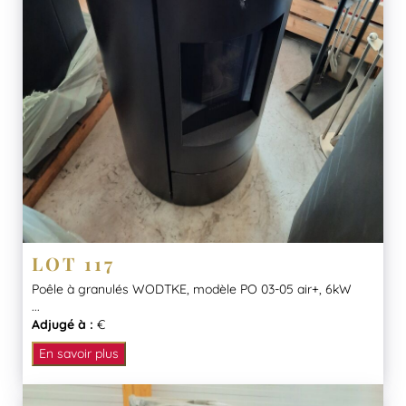
LOT 117
Poêle à granulés WODTKE, modèle PO 03-05 air+, 6kW
...
Adjugé à :
€
En savoir plus