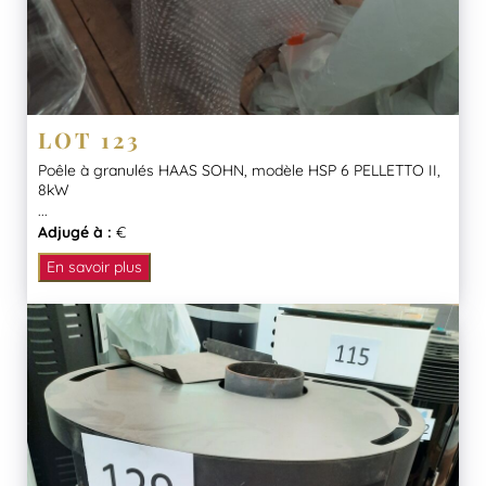
LOT 123
Poêle à granulés HAAS SOHN, modèle HSP 6 PELLETTO II,
8kW
...
Adjugé à :
€
En savoir plus