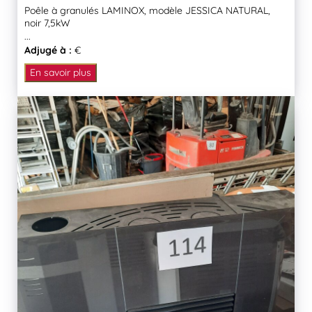
Poêle à granulés LAMINOX, modèle JESSICA NATURAL,
noir 7,5kW
...
Adjugé à :
€
En savoir plus