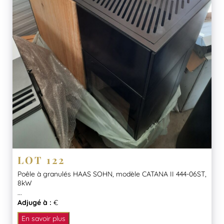
LOT 122
Poêle à granulés HAAS SOHN, modèle CATANA II 444-06ST,
8kW
...
Adjugé à :
€
En savoir plus