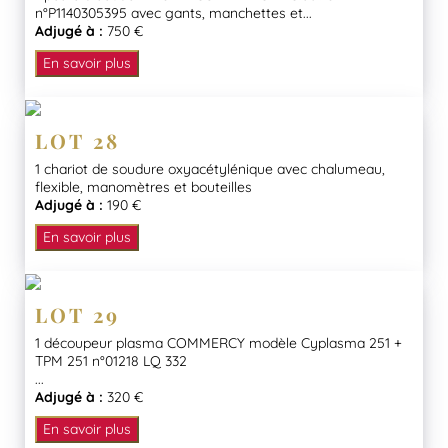
n°P1140305395 avec gants, manchettes et...
Adjugé à :
750 €
En savoir plus
LOT 28
1 chariot de soudure oxyacétylénique avec chalumeau,
flexible, manomètres et bouteilles
Adjugé à :
190 €
En savoir plus
LOT 29
1 découpeur plasma COMMERCY modèle Cyplasma 251 +
TPM 251 n°01218 LQ 332
...
Adjugé à :
320 €
En savoir plus