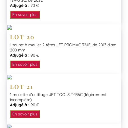
18V-5 SC, de 2022
Adjugé à :
70 €
En savoir plus
LOT 20
1 touret à meuler 2 têtes JET PROMAC 324E, de 2013 diam
200 mm
Adjugé à :
90 €
En savoir plus
LOT 21
1 mallette d’outillage JET TOOLS Y-136C (légèrement
incomplète)
Adjugé à :
90 €
En savoir plus