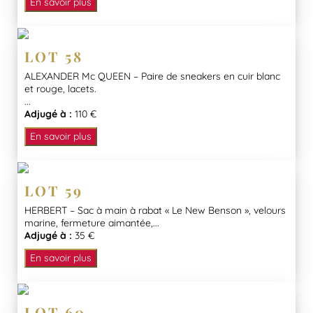
En savoir plus
LOT 58
ALEXANDER Mc QUEEN – Paire de sneakers en cuir blanc
et rouge, lacets.
...
Adjugé à :
110 €
En savoir plus
LOT 59
HERBERT – Sac à main à rabat « Le New Benson », velours
marine, fermeture aimantée,...
Adjugé à :
35 €
En savoir plus
LOT 60