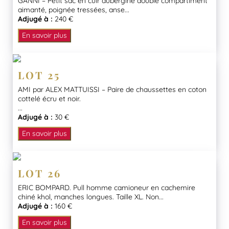
GANNI – Petit sac en cuir aubergine double compartiment
aimanté, poignée tressées, anse...
Adjugé à :
240 €
En savoir plus
LOT 25
AMI par ALEX MATTUISSI – Paire de chaussettes en coton
cottelé écru et noir.
...
Adjugé à :
30 €
En savoir plus
LOT 26
ERIC BOMPARD. Pull homme camioneur en cachemire
chiné khol, manches longues. Taille XL. Non...
Adjugé à :
160 €
En savoir plus