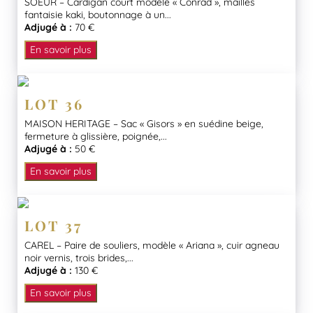
SOEUR – Cardigan court modèle « Conrad », mailles
fantaisie kaki, boutonnage à un...
Adjugé à :
70 €
En savoir plus
LOT 36
MAISON HERITAGE – Sac « Gisors » en suédine beige,
fermeture à glissière, poignée,...
Adjugé à :
50 €
En savoir plus
LOT 37
CAREL – Paire de souliers, modèle « Ariana », cuir agneau
noir vernis, trois brides,...
Adjugé à :
130 €
En savoir plus