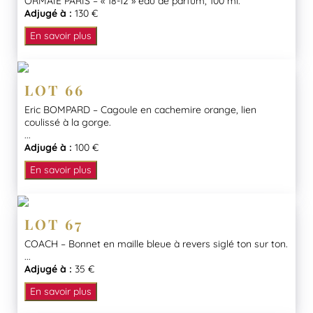
ORMAIE PARIS – « 18-12 » eau de parfum, 100 ml.
Adjugé à :
130 €
En savoir plus
LOT 66
Eric BOMPARD – Cagoule en cachemire orange, lien
coulissé à la gorge.
...
Adjugé à :
100 €
En savoir plus
LOT 67
COACH – Bonnet en maille bleue à revers siglé ton sur ton.
...
Adjugé à :
35 €
En savoir plus