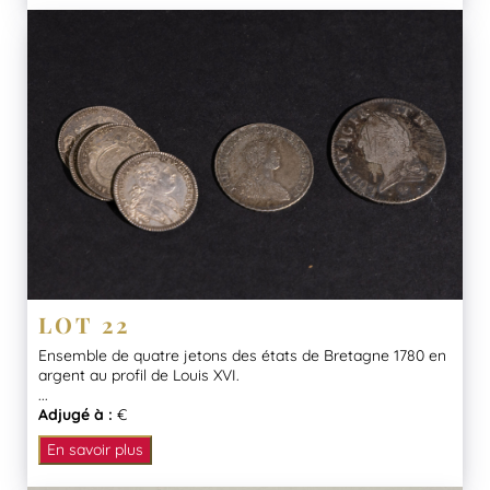
LOT 22
Ensemble de quatre jetons des états de Bretagne 1780 en
argent au profil de Louis XVI.
...
Adjugé à :
€
En savoir plus