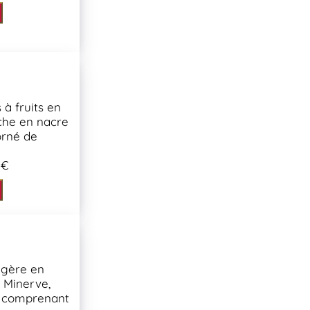
à fruits en
che en nacre
orné de
 €
agère en
 Minerve,
t comprenant