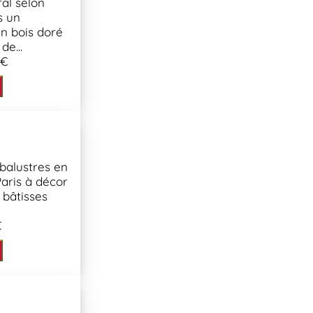
al selon
s un
n bois doré
de...
 €
balustres en
aris à décor
bâtisses
€