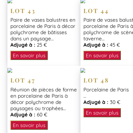
LOT 43
LOT 44
Paire de vases balustres en
Paire de vases balus
porcelaine de Paris à décor
porcelaine de Paris 
polychrome de bâtisses
polychrome de scèn
dans un paysage...
taverne...
Adjugé à :
25 €
Adjugé à :
45 €
En savoir plus
En savoir plus
LOT 47
LOT 48
Réunion de pièces de forme
Porcelaine de Paris
en porcelaine de Paris à
...
décor polychrome de
Adjugé à :
30 €
paysages ou trophées...
En savoir plus
Adjugé à :
60 €
En savoir plus