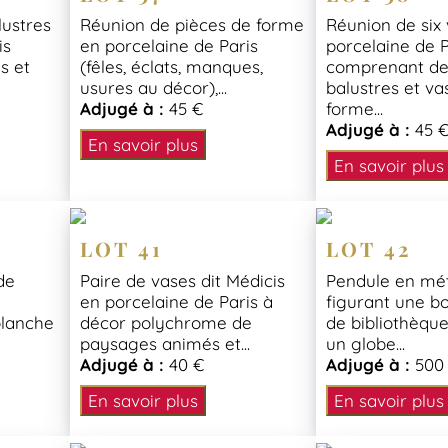
lustres
Réunion de pièces de forme
Réunion de six
is
en porcelaine de Paris
porcelaine de P
es et
(fêles, éclats, manques,
comprenant de
usures au décor),...
balustres et va
Adjugé à :
45 €
forme...
Adjugé à :
45 
En savoir plus
En savoir plus
LOT 41
LOT 42
de
Paire de vases dit Médicis
Pendule en mét
en porcelaine de Paris à
figurant une b
blanche
décor polychrome de
de bibliothèqu
paysages animés et...
un globe...
Adjugé à :
40 €
Adjugé à :
500
En savoir plus
En savoir plus