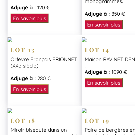
...
monogrammés.
Adjugé à :
120 €
...
Adjugé à :
850 €
En savoir plus
En savoir plus
LOT 13
LOT 14
Orfèvre François FRIONNET
Maison RAVINET DE
(XXe siècle)
...
...
Adjugé à :
1090 €
Adjugé à :
280 €
En savoir plus
En savoir plus
LOT 18
LOT 19
Miroir biseauté dans un
Paire de bergères en