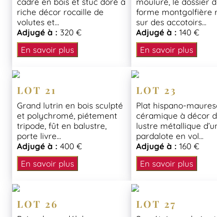
cadre en bois et stuc doré à
mouluré, le dossier 
riche décor rocaille de
forme montgolfière 
volutes et...
sur des accotoirs...
Adjugé à :
320 €
Adjugé à :
140 €
En savoir plus
En savoir plus
LOT 21
LOT 23
Grand lutrin en bois sculpté
Plat hispano-maure
et polychromé, piétement
céramique à décor 
tripode, fût en balustre,
lustre métallique d’u
porte livre...
pardalote en vol...
Adjugé à :
400 €
Adjugé à :
160 €
En savoir plus
En savoir plus
LOT 26
LOT 27