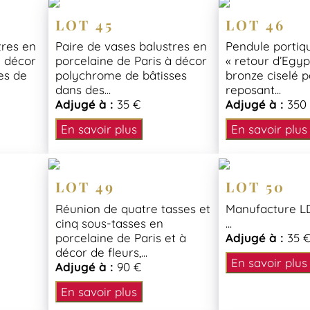
LOT 45
LOT 46
tres en
Paire de vases balustres en
Pendule portiq
à décor
porcelaine de Paris à décor
« retour d’Egyp
es de
polychrome de bâtisses
bronze ciselé p
dans des...
reposant...
Adjugé à :
35 €
Adjugé à :
350
En savoir plus
En savoir plus
LOT 49
LOT 50
Réunion de quatre tasses et
Manufacture L
cinq sous-tasses en
...
porcelaine de Paris et à
Adjugé à :
35 
décor de fleurs,...
En savoir plus
Adjugé à :
90 €
En savoir plus