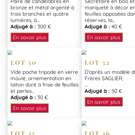
Paire de candélabres en
Secrétaire en bois et
bronze et métal argenté à
marqueté à décor e
trois branches et quatre
feuilles opposées da
lumières, à...
réserves, la...
Adjugé à :
300 €
Adjugé à :
40 €
En savoir plus
En savoir plus
LOT 30
LOT 32
Vide poche tripode en verre
D’après un modèle d
moulé, ornementation en
Frères SAGLIER;
laiton doré à frise de feuilles
...
et perles...
Adjugé à :
50 €
Adjugé à :
30 €
En savoir plus
En savoir plus
LOT 35
LOT 36