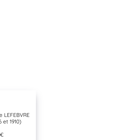
ne LEFEBVRE
6 et 1910)
 €