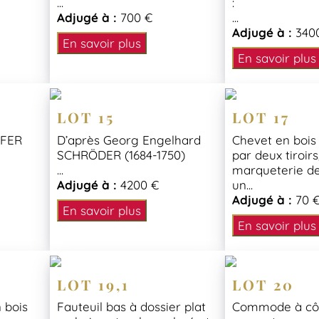
...
:
Adjugé à :
700 €
...
Adjugé à :
340
En savoir plus
En savoir plus
LOT 15
LOT 17
NFER
D’après Georg Engelhard
Chevet en bois 
SCHRÖDER (1684-1750)
par deux tiroirs
...
marqueterie de
Adjugé à :
4200 €
un...
Adjugé à :
70 
En savoir plus
En savoir plus
LOT 19,1
LOT 20
 bois
Fauteuil bas à dossier plat
Commode à côt