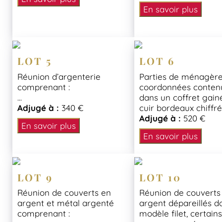
En savoir plus
LOT 5
LOT 6
Réunion d’argenterie
Parties de ménagèr
comprenant :
coordonnées conten
...
dans un coffret gain
Adjugé à :
340 €
cuir bordeaux chiffrés
Adjugé à :
520 €
En savoir plus
En savoir plus
LOT 9
LOT 10
Réunion de couverts en
Réunion de couverts
argent et métal argenté
argent dépareillés d
comprenant :
modèle filet, certain