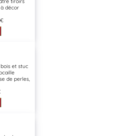
tre tiroirs
, à décor
 €
 bois et stuc
caille
se de perles,
€