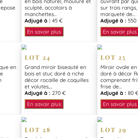
de
en bois naturel, mouluré et
ouvrant par qua
repose
sculpté, accotoirs à
sur trois rangs
manchettes...
marqueté de...
Adjugé à :
45 €
Adjugé à :
550
En savoir plus
En savoir plus
LOT 24
LOT 25
sque en
Grand miroir biseauté en
Miroir ovale en
de
bois et stuc doré à riche
doré à décor Ro
n
décor rocaille de coquilles
comprenant fri
et volutes,...
frise de...
Adjugé à :
270 €
Adjugé à :
80 
En savoir plus
En savoir plus
LOT 28
LOT 29