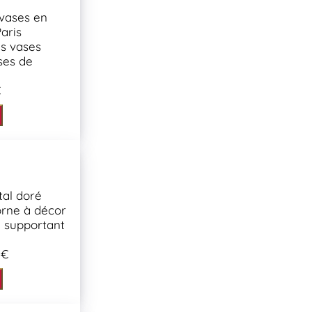
 vases en
aris
s vases
ses de
€
al doré
orne à décor
e supportant
 €