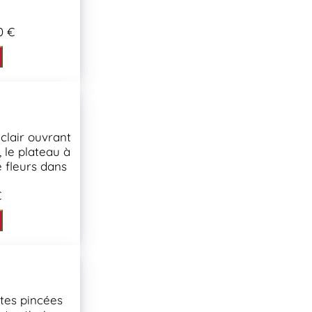
0 €
clair ouvrant
, le plateau à
 fleurs dans
€
es pincées