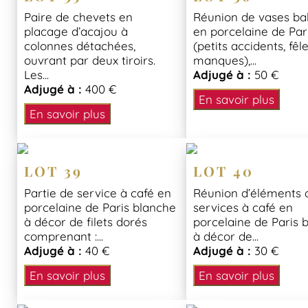
Paire de chevets en
Réunion de vases ba
placage d’acajou à
en porcelaine de Par
colonnes détachées,
(petits accidents, fêl
ouvrant par deux tiroirs.
manques),...
Les...
Adjugé à :
50 €
Adjugé à :
400 €
En savoir plus
En savoir plus
LOT 39
LOT 40
Partie de service à café en
Réunion d’éléments 
porcelaine de Paris blanche
services à café en
à décor de filets dorés
porcelaine de Paris 
comprenant :...
à décor de...
Adjugé à :
40 €
Adjugé à :
30 €
En savoir plus
En savoir plus