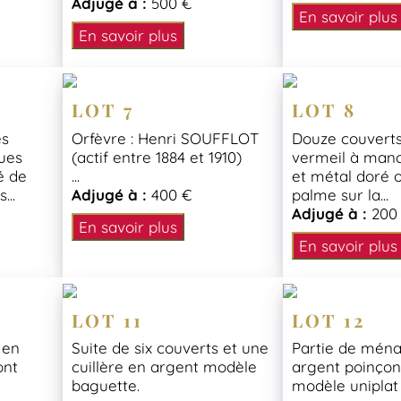
Adjugé à :
500 €
En savoir plus
En savoir plus
LOT 7
LOT 8
es
Orfèvre : Henri SOUFFLOT
Douze couverts 
ues
(actif entre 1884 et 1910)
vermeil à man
é de
...
et métal doré 
...
Adjugé à :
400 €
palme sur la...
Adjugé à :
200
En savoir plus
En savoir plus
LOT 11
LOT 12
 en
Suite de six couverts et une
Partie de mén
ont
cuillère en argent modèle
argent poinçon
s
baguette.
modèle unipla