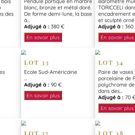
 bois
Pendule portique en marbre
Baromètre mur
n
blanc, bronze et métal doré.
TORICCELI dan
ns des
De forme demi-lune, la base
encadrement e
à...
et sculpté orné 
Adjugé à :
380 €
Adjugé à :
360
En savoir plus
En savoir plus
LOT 33
LOT 34
es
Ecole Sud-Américaine
Paire de vases 
...
porcelaine de P
Adjugé à :
90 €
polychrome de 
dans des...
En savoir plus
Adjugé à :
70 
En savoir plus
LOT 37
LOT 38