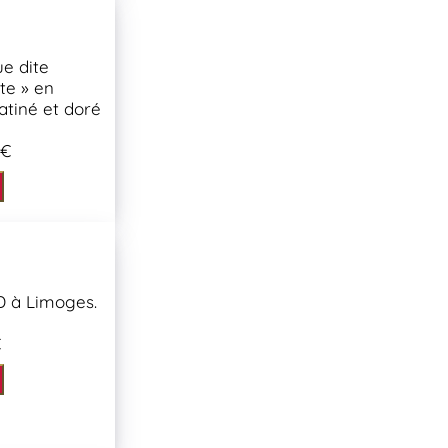
ue dite
te » en
atiné et doré
 €
D à Limoges.
€