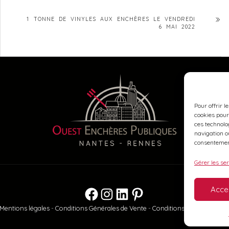
1 TONNE DE VINYLES AUX ENCHÈRES LE VENDREDI
6 MAI 2022
Pour offrir l
cookies pour
ces technolo
navigation ou
consentement
Gérer les se
Acce
Facebook
Instagram
LinkedIn
Pinterest
Mentions légales
-
Conditions Générales de Vente
-
Conditions Générales d’Ex