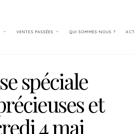
S
VENTES PASSÉES
QUI SOMMES-NOUS ?
ACT
se spéciale
précieuses et
redi 4 mai