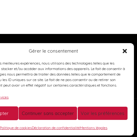
Gérer le consentement
es meilleures expériences, nous utilisons des technologies telles que les
 stocker et/ou accéder aux informations des appareils. Le fait de consentir à
gies nous permettra de traiter des données telles que le comportement de
 les ID uniques sur ce site. Le fait de ne pas consentir ou de retirer son
 peut avoir un effet négatif sur certaines caractéristiques et fonctions.
rvices
pter
Continuer sans accepter
Voir les préférences
pédition
- Réalisation :
AVANTI
Politique de cookies
Déclaration de confidentialité
Mentions légales