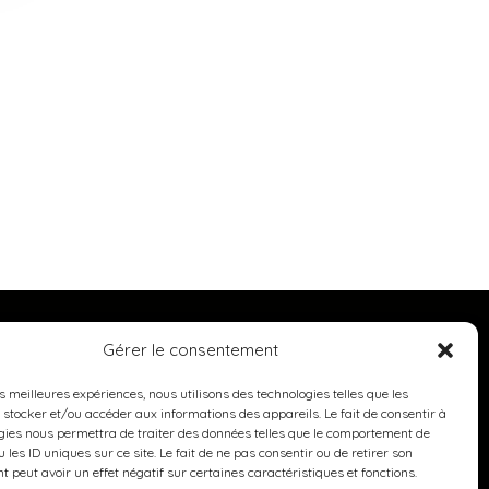
Gérer le consentement
es meilleures expériences, nous utilisons des technologies telles que les
 stocker et/ou accéder aux informations des appareils. Le fait de consentir à
gies nous permettra de traiter des données telles que le comportement de
 les ID uniques sur ce site. Le fait de ne pas consentir ou de retirer son
 peut avoir un effet négatif sur certaines caractéristiques et fonctions.