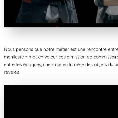
Nous pensons que notre métier est une rencontre entre la 
manifeste » met en valeur cette mission de commissaire
entre les époques, une mise en lumière des objets du pas
révélée.