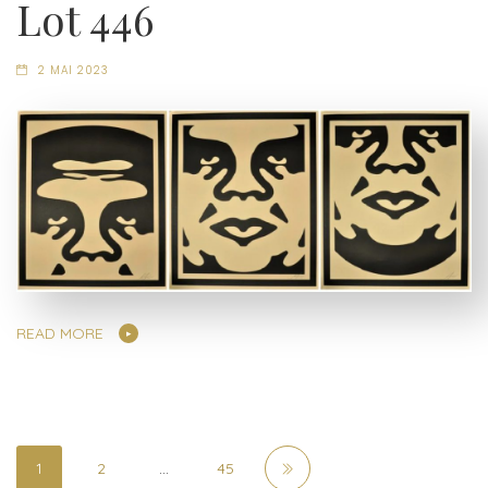
Lot 446
2 MAI 2023
READ MORE
1
2
…
45