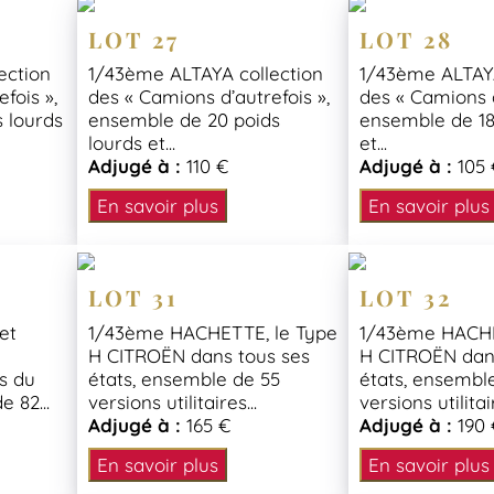
LOT 27
LOT 28
ection
1/43ème ALTAYA collection
1/43ème ALTAYA
fois »,
des « Camions d’autrefois »,
des « Camions d
 lourds
ensemble de 20 poids
ensemble de 18
lourds et...
et...
Adjugé à :
110 €
Adjugé à :
105 
En savoir plus
En savoir plus
LOT 31
LOT 32
et
1/43ème HACHETTE, le Type
1/43ème HACHE
H CITROËN dans tous ses
H CITROËN dan
s du
états, ensemble de 55
états, ensembl
 82...
versions utilitaires...
versions utilitair
Adjugé à :
165 €
Adjugé à :
190 
En savoir plus
En savoir plus