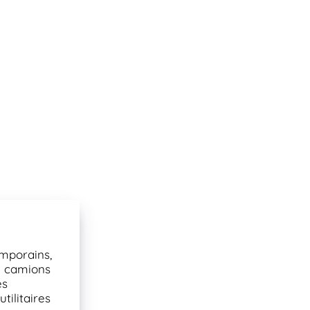
mporains,
3 camions
es
utilitaires