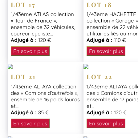
LOT 17
LOT 18
1/43ème ATLAS collection
1/43ème HACHETTE
« Tour de France »,
collection « Garage »
ensemble de 32 véhicules,
ensemble de 22 véhi
coureur cycliste...
utilitaires liés au mon
Adjugé à :
120 €
Adjugé à :
110 €
En savoir plus
En savoir plus
LOT 21
LOT 22
1/43ème ALTAYA collection
1/43ème ALTAYA coll
des « Camions d’autrefois »,
des « Camions d’autre
ensemble de 16 poids lourds
ensemble de 17 poids
et...
et...
Adjugé à :
85 €
Adjugé à :
120 €
En savoir plus
En savoir plus