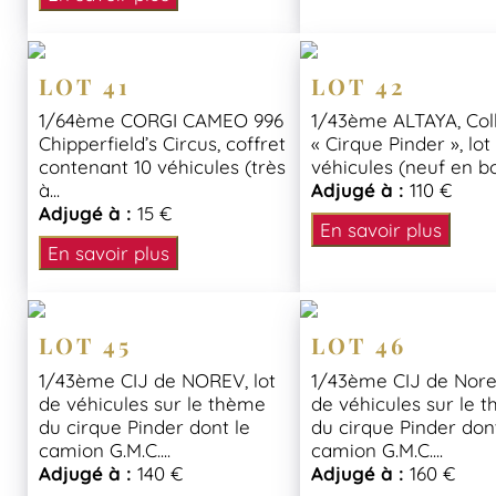
LOT 41
LOT 42
1/64ème CORGI CAMEO 996
1/43ème ALTAYA, Col
Chipperfield’s Circus, coffret
« Cirque Pinder », lot
contenant 10 véhicules (très
véhicules (neuf en bo
à...
Adjugé à :
110 €
Adjugé à :
15 €
En savoir plus
En savoir plus
LOT 45
LOT 46
1/43ème CIJ de NOREV, lot
1/43ème CIJ de Norev
de véhicules sur le thème
de véhicules sur le 
du cirque Pinder dont le
du cirque Pinder don
camion G.M.C....
camion G.M.C....
Adjugé à :
140 €
Adjugé à :
160 €