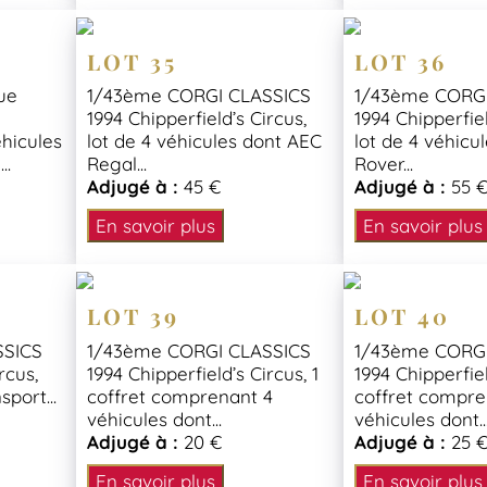
LOT 35
LOT 36
ue
1/43ème CORGI CLASSICS
1/43ème CORGI
1994 Chipperfield’s Circus,
1994 Chipperfiel
éhicules
lot de 4 véhicules dont AEC
lot de 4 véhicu
..
Regal...
Rover...
Adjugé à :
45 €
Adjugé à :
55 
En savoir plus
En savoir plus
LOT 39
LOT 40
SSICS
1/43ème CORGI CLASSICS
1/43ème CORGI
rcus,
1994 Chipperfield’s Circus, 1
1994 Chipperfiel
port...
coffret comprenant 4
coffret compre
véhicules dont...
véhicules dont..
Adjugé à :
20 €
Adjugé à :
25 
En savoir plus
En savoir plus