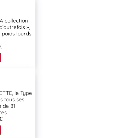
 collection
’autrefois »,
 poids lourds
€
TTE, le Type
s tous ses
e de 81
es...
€