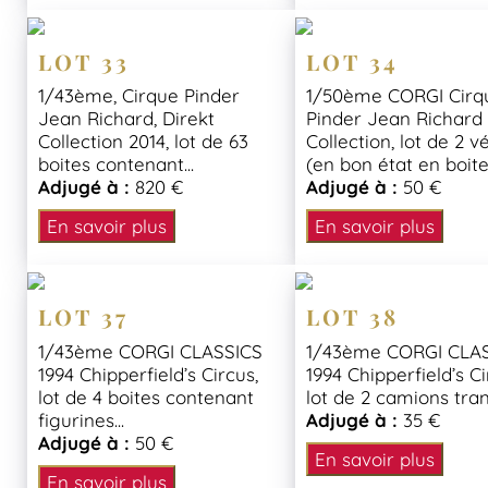
LOT 33
LOT 34
1/43ème, Cirque Pinder
1/50ème CORGI Cirq
Jean Richard, Direkt
Pinder Jean Richard
Collection 2014, lot de 63
Collection, lot de 2 v
boites contenant...
(en bon état en boite.
Adjugé à :
820 €
Adjugé à :
50 €
En savoir plus
En savoir plus
LOT 37
LOT 38
1/43ème CORGI CLASSICS
1/43ème CORGI CLA
1994 Chipperfield’s Circus,
1994 Chipperfield’s Ci
lot de 4 boites contenant
lot de 2 camions trans
figurines...
Adjugé à :
35 €
Adjugé à :
50 €
En savoir plus
En savoir plus