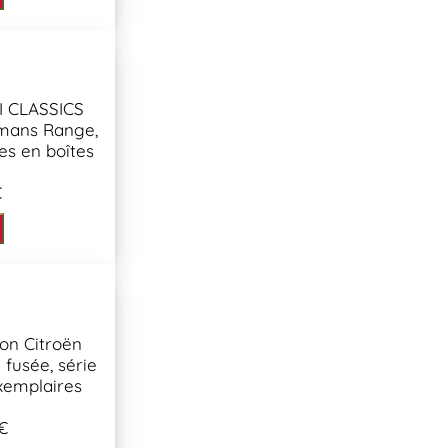
 CLASSICS
mans Range,
les en boîtes
€
on Citroën
fusée, série
exemplaires
€