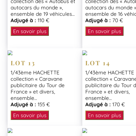
collection des « Autobus et
collection des « Auto
autocars du monde »,
autocars du monde »
ensemble de 19 véhicules...
ensemble de 16 véhicu
Adjugé à :
110 €
Adjugé à :
70 €
En savoir plus
En savoir plus
LOT 13
LOT 14
1/43ème HACHETTE
1/43ème HACHETTE
collection « Caravane
collection « Caravan
publicitaire du Tour de
publicitaire du Tour 
France » et divers,
France » et divers,
ensemble...
ensemble...
Adjugé à :
155 €
Adjugé à :
170 €
En savoir plus
En savoir plus