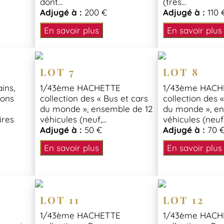
dont...
(très...
Adjugé à :
200 €
Adjugé à :
110 
En savoir plus
En savoir plus
LOT 7
LOT 8
ins,
1/43ème HACHETTE
1/43ème HACH
ions
collection des « Bus et cars
collection des 
du monde », ensemble de 12
du monde », en
aires
véhicules (neuf,...
véhicules (neufs,
Adjugé à :
50 €
Adjugé à :
70 
En savoir plus
En savoir plus
LOT 11
LOT 12
1/43ème HACHETTE
1/43ème HACH