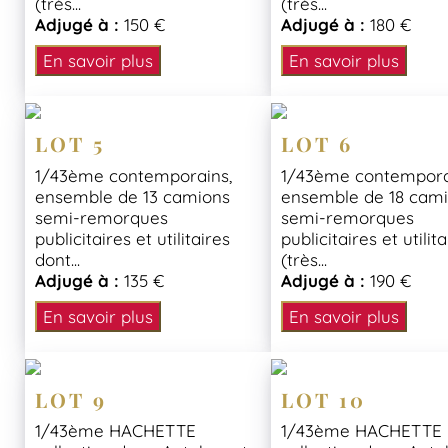
(très...
(très...
Adjugé à :
150 €
Adjugé à :
180 €
En savoir plus
En savoir plus
LOT 5
LOT 6
1/43ème contemporains,
1/43ème contempora
ensemble de 13 camions
ensemble de 18 cam
semi-remorques
semi-remorques
publicitaires et utilitaires
publicitaires et utilit
dont...
(très...
Adjugé à :
135 €
Adjugé à :
190 €
En savoir plus
En savoir plus
LOT 9
LOT 10
1/43ème HACHETTE
1/43ème HACHETTE