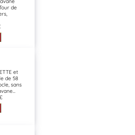
aravane
 Tour de
ers,
€
ETTE et
le de 58
ocle, sans
vane...
€