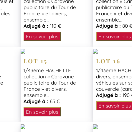
bus et
collection « Caravane
collection « C
,
publicitaire du Tour de
publicitaire du
les...
France » et divers,
France » et div
ensemble...
ensemble...
Adjugé à :
110 €
Adjugé à :
80 
En savoir plus
En savoir plus
LOT 15
LOT 16
1/43ème HACHETTE
1/43ème HACH
e
collection « Caravane
divers, ensemb
de
publicitaire du Tour de
véhicules sur s
France » et divers,
couvercle (cara
ensemble...
Adjugé à :
190 
Adjugé à :
65 €
En savoir plus
En savoir plus