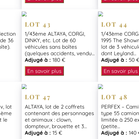
LOT 43
LOT 44
lection
1/43ème ALTAYA, CORGI,
1/43ème CORGI
 de 36
DINKY, etc. Lot de 60
1995 The Show
îte).
véhicules sans boîtes
lot de 3 véhicu
(quelques accidents, vendu...
dont Leyland...
Adjugé à :
180 €
Adjugé à :
50 
En savoir plus
En savoir plus
LOT 47
LOT 48
, lot
ALTAYA, lot de 2 coffrets
PERFEX – Cami
thème
contenant des personnages
type 55 camion 
t le
et animaux : clown,
limitée à 250 
dompteur, brouette et 3...
(petite...
Adjugé à :
15 €
Adjugé à :
140 