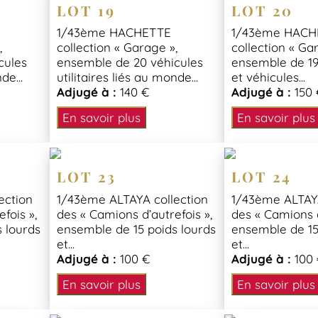
LOT 19
LOT 20
1/43ème HACHETTE
1/43ème HACH
,
collection « Garage »,
collection « Ga
cules
ensemble de 20 véhicules
ensemble de 19
de...
utilitaires liés au monde...
et véhicules...
Adjugé à :
140 €
Adjugé à :
150 
En savoir plus
En savoir plus
LOT 23
LOT 24
ection
1/43ème ALTAYA collection
1/43ème ALTAYA
fois »,
des « Camions d’autrefois »,
des « Camions d
 lourds
ensemble de 15 poids lourds
ensemble de 15
et...
et...
Adjugé à :
100 €
Adjugé à :
100
En savoir plus
En savoir plus