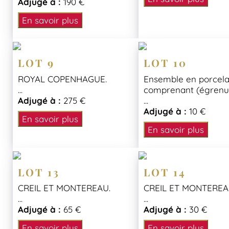
Adjugé à :
190 €
En savoir plus
LOT 9
LOT 10
ROYAL COPENHAGUE.
Ensemble en porcela
...
comprenant (égrenur
Adjugé à :
275 €
...
Adjugé à :
10 €
En savoir plus
En savoir plus
LOT 13
LOT 14
CREIL ET MONTEREAU.
CREIL ET MONTEREA
...
...
Adjugé à :
65 €
Adjugé à :
30 €
En savoir plus
En savoir plus