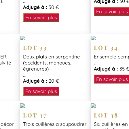
T.
...
Adjugé à :
30 
Adjugé à :
30 €
En savoir plus
En savoir plus
LOT 33
LOT 34
ER,
Deux plats en serpentine
Ensemble comp
sivité
(accidents, manques,
...
égrenures).
Adjugé à :
35 
...
En savoir plus
Adjugé à :
20 €
En savoir plus
LOT 37
LOT 38
 décor
Trois cuillères à saupoudrer
Six cuillères e