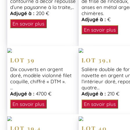
contourné à décor repoussé
de frise de rinceaux, 
d’une paysanne à la traite,...
anses en métal arge
Adjugé à :
200 €
chimères.
Adjugé à :
€
En savoir plus
En savoir plus
LOT 39
LOT 39,1
Dix couverts en argent
Salière double de f
doré, modèle violonné filet
navette en argent un
coquille, chiffré « DTM ».
l’intérieur doré, repo
...
quatre...
Adjugé à :
4700 €
Adjugé à :
210 €
En savoir plus
En savoir plus
LOT 39,4
LOT 40