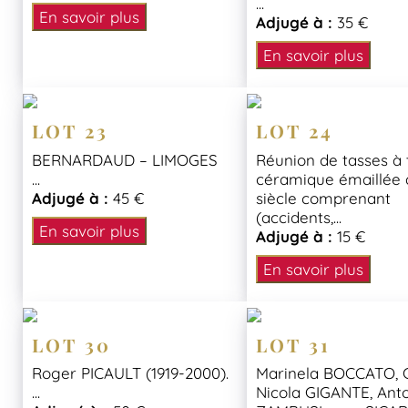
...
En savoir plus
Adjugé à :
35 €
En savoir plus
LOT 23
LOT 24
BERNARDAUD – LIMOGES
Réunion de tasses à 
...
céramique émaillée 
Adjugé à :
45 €
siècle comprenant
(accidents,...
En savoir plus
Adjugé à :
15 €
En savoir plus
LOT 30
LOT 31
Roger PICAULT (1919-2000).
Marinela BOCCATO, 
...
Nicola GIGANTE, Ant