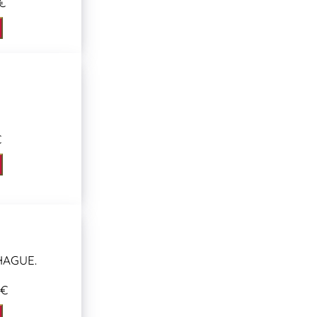
€
€
HAGUE.
 €