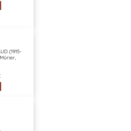
UD (1915-
 Mûrier,
€