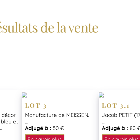
sultats de la vente
LOT 3
LOT 3,1
à décor
Manufacture de MEISSEN.
Jacob PETIT (17
 bleu et
...
...
.
Adjugé à :
50 €
Adjugé à :
80 
En savoir plus
En savoir plus