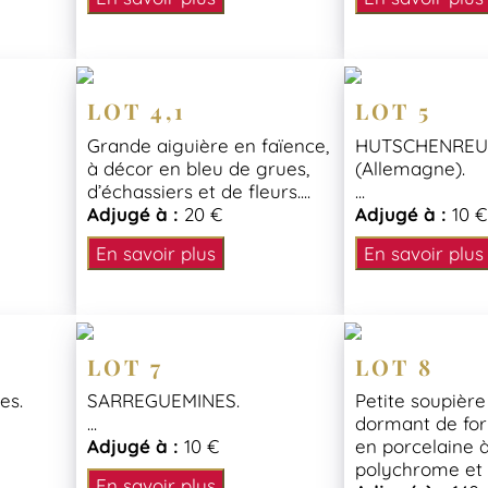
LOT 4,1
LOT 5
Grande aiguière en faïence,
HUTSCHENREU
à décor en bleu de grues,
(Allemagne).
d’échassiers et de fleurs....
...
Adjugé à :
20 €
Adjugé à :
10 €
En savoir plus
En savoir plus
LOT 7
LOT 8
es.
SARREGUEMINES.
Petite soupière
...
dormant de fo
Adjugé à :
10 €
en porcelaine 
polychrome et d
En savoir plus