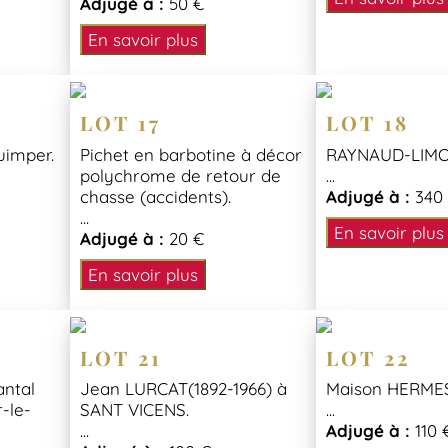
Adjugé à :
50 €
En savoir plus
LOT 17
LOT 18
uimper.
Pichet en barbotine à décor
RAYNAUD-LIMO
polychrome de retour de
...
chasse (accidents).
Adjugé à :
340
...
En savoir plus
Adjugé à :
20 €
En savoir plus
LOT 21
LOT 22
antal
Jean LURCAT(1892-1966) à
Maison HERMES
-le-
SANT VICENS.
...
...
Adjugé à :
110 