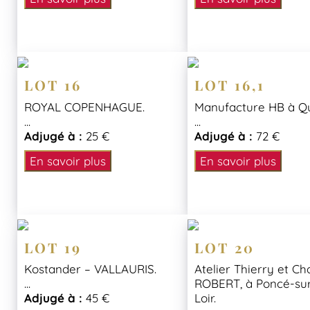
LOT 16
LOT 16,1
ROYAL COPENHAGUE.
Manufacture HB à Q
...
...
Adjugé à :
25 €
Adjugé à :
72 €
En savoir plus
En savoir plus
LOT 19
LOT 20
Kostander – VALLAURIS.
Atelier Thierry et Ch
...
ROBERT, à Poncé-sur
Adjugé à :
45 €
Loir.