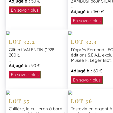
Adjugé à :
50 €
ZAMBUSI pour SICAR
...
En savoir plus
Adjugé à :
160 €
En savoir plus
LOT 32,2
LOT 32,3
Gilbert VALENTIN (1928-
D’après Fernand LEG
2001).
éditions S.E.A.L. exclu
...
Musée F. Léger Biot.
Adjugé à :
90 €
...
Adjugé à :
60 €
En savoir plus
En savoir plus
LOT 35
LOT 36
Cuillère, le cuilleron à bord
Tastevin en argent à