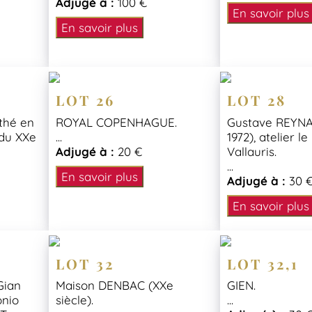
Adjugé à :
100 €
En savoir plus
En savoir plus
LOT 26
LOT 28
thé en
ROYAL COPENHAGUE.
Gustave REYNA
du XXe
...
1972), atelier le
Adjugé à :
20 €
Vallauris.
...
En savoir plus
Adjugé à :
30 
En savoir plus
LOT 32
LOT 32,1
Gian
Maison DENBAC (XXe
GIEN.
onio
siècle).
...