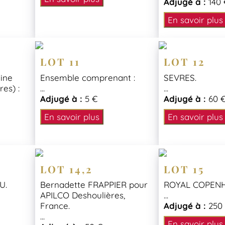
Adjugé à :
140 
En savoir plus
LOT 11
LOT 12
ine
Ensemble comprenant :
SEVRES.
es) :
...
...
Adjugé à :
5 €
Adjugé à :
60 
En savoir plus
En savoir plus
LOT 14,2
LOT 15
U.
Bernadette FRAPPIER pour
ROYAL COPEN
APILCO Deshoulières,
...
France.
Adjugé à :
250
...
En savoir plus