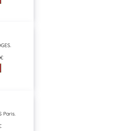
GES.
 €
 Paris.
€