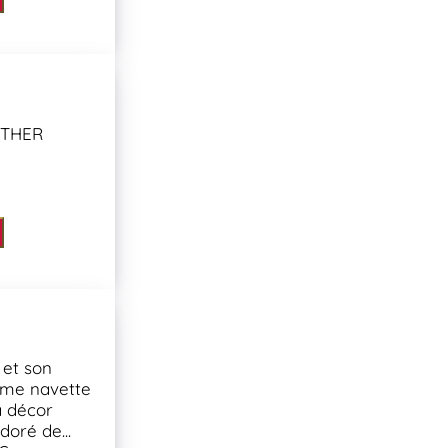
THER
 et son
rme navette
à décor
oré de...