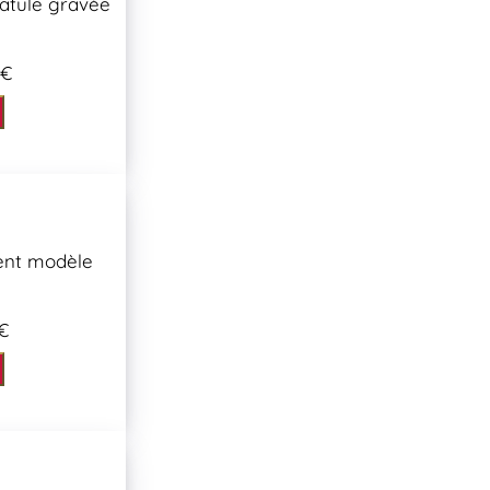
patule gravée
 €
ent modèle
€