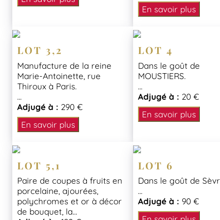
En savoir plus
LOT 3,2
LOT 4
Manufacture de la reine
Dans le goût de
Marie-Antoinette, rue
MOUSTIERS.
Thiroux à Paris.
...
...
Adjugé à :
20 €
Adjugé à :
290 €
En savoir plus
En savoir plus
LOT 5,1
LOT 6
Paire de coupes à fruits en
Dans le goût de Sèvr
porcelaine, ajourées,
...
polychromes et or à décor
Adjugé à :
90 €
de bouquet, la...
En savoir plus