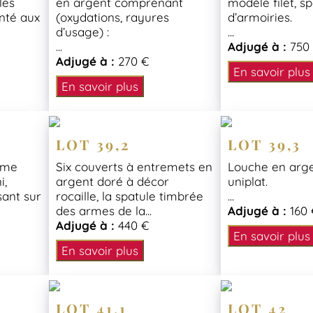
les
en argent comprenant
modèle filet, s
nté aux
(oxydations, rayures
d’armoiries.
d’usage) :
...
...
Adjugé à :
750
Adjugé à :
270 €
En savoir plus
En savoir plus
LOT 39,2
LOT 39,3
orme
Six couverts à entremets en
Louche en arg
i,
argent doré à décor
uniplat.
sant sur
rocaille, la spatule timbrée
...
des armes de la...
Adjugé à :
160 
Adjugé à :
440 €
En savoir plus
En savoir plus
LOT 41,1
LOT 42