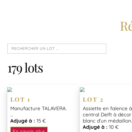
Ré
179 lots
LOT 1
LOT 2
Manufacture TALAVERA.
Assiette en faïence 
...
central Delft à décor
Adjugé à :
15 €
blanc d’un médaillon..
Adjugé à :
10 €
En savoir plus