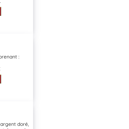
€
renant :
€
n argent doré,